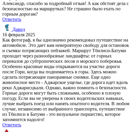
Александр, спасибо за подробный отзыв! А как обстоят дела с
безопасностью на маршрутках? Не страшно было ехать по
горным дорогам?
Ответить
Давид
16 февраля 2025
Как фотограф, я бы однозначно рекомендовал путешествие на
автомобиле. Это дает вам невероятную свободу для остановок
и съемки потрясающих пейзажей. Маршрут Тбилиси-Батуми
проходит через разнообразные ландшафты: от горных
перевалов до субтропических лесов и морского побережья.
Особенно красивые виды открываются на участке дороги
после Гори, когда вы поднимаетесь в горы. Здесь можно
сделать потрясающие панорамные снимки. Еще одно
живописное место - Аджарское ущелье, где дорога идет вдоль
реки Аджарисцкали. Однако, важно помнить о безопасности.
Горные дороги могут быть сложными, особенно в плохую
погоду. Если вы не уверены в своих водительских навыках,
лучше выбрать поезд или нанять опытного водителя. В любом
случае, независимо от выбранного транспорта, путешествие
из Тбилиси в Батуми - это визуальное пиршество, которое
запомнится надолго!
Ответить