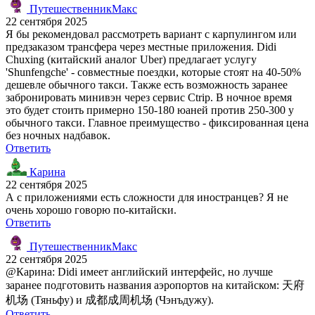
ПутешественникМакс
22 сентября 2025
Я бы рекомендовал рассмотреть вариант с карпулингом или
предзаказом трансфера через местные приложения. Didi
Chuxing (китайский аналог Uber) предлагает услугу
'Shunfengche' - совместные поездки, которые стоят на 40-50%
дешевле обычного такси. Также есть возможность заранее
забронировать минивэн через сервис Ctrip. В ночное время
это будет стоить примерно 150-180 юаней против 250-300 у
обычного такси. Главное преимущество - фиксированная цена
без ночных надбавок.
Ответить
Карина
22 сентября 2025
А с приложениями есть сложности для иностранцев? Я не
очень хорошо говорю по-китайски.
Ответить
ПутешественникМакс
22 сентября 2025
@Карина: Didi имеет английский интерфейс, но лучше
заранее подготовить названия аэропортов на китайском: 天府
机场 (Тяньфу) и 成都成周机场 (Чэнъдужу).
Ответить