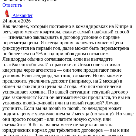
Ответить
Alexander
24 июня 2026
Как человек, который постоянно в командировках на Кипре и
регулярно меняет квартиры, скажу: самый надёжный способ
— изначально закладывать в договор условие о порядке
пересмотра цены. Я всегда прошу включать пункт: «Цена
фиксируется на первый год, далее может быть пересмотрена
не более чем на 5% в год при обоюдном согласии».
Лендлорды обычно соглашаются, если вы выглядите
платёжеспособным. Из практики: в Лимассоле я снимал
квартиры через агентства — они тоже продвигают такие
условия. Если лендлорд частник, сложнее. Но вы можете
предложить увеличить депозит (например, на 2 месяца) в
обмен на фиксацию цены на 2 года. Это психологически
успокаивает хозяина. По вашей ситуации: текущий договор
уже закончился? Если он автоматически продлился, то вы на
условиях month-to-month или на новый годовой? Лучше
уточнить. Если вы на month-to-month, то лендлорд может
поднять цену с уведомлением за 2 месяца (по закону). Но чаще
они просто говорят «или платите новую сумму, или
съезжайте». Я бы на вашем месте не зацикливался на
юридических нормах для трёхлетних договоров — вы к ним
не относитесь. Лучше использовать рыночные аргументы.