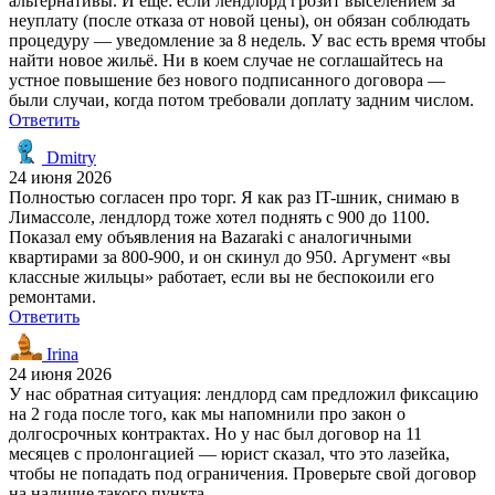
альтернативы. И ещё: если лендлорд грозит выселением за
неуплату (после отказа от новой цены), он обязан соблюдать
процедуру — уведомление за 8 недель. У вас есть время чтобы
найти новое жильё. Ни в коем случае не соглашайтесь на
устное повышение без нового подписанного договора —
были случаи, когда потом требовали доплату задним числом.
Ответить
Dmitry
24 июня 2026
Полностью согласен про торг. Я как раз IT-шник, снимаю в
Лимассоле, лендлорд тоже хотел поднять с 900 до 1100.
Показал ему объявления на Bazaraki с аналогичными
квартирами за 800-900, и он скинул до 950. Аргумент «вы
классные жильцы» работает, если вы не беспокоили его
ремонтами.
Ответить
Irina
24 июня 2026
У нас обратная ситуация: лендлорд сам предложил фиксацию
на 2 года после того, как мы напомнили про закон о
долгосрочных контрактах. Но у нас был договор на 11
месяцев с пролонгацией — юрист сказал, что это лазейка,
чтобы не попадать под ограничения. Проверьте свой договор
на наличие такого пункта.