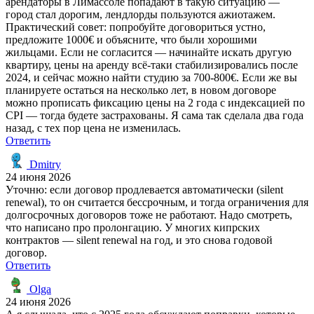
арендаторы в Лимассоле попадают в такую ситуацию —
город стал дорогим, лендлорды пользуются ажиотажем.
Практический совет: попробуйте договориться устно,
предложите 1000€ и объясните, что были хорошими
жильцами. Если не согласится — начинайте искать другую
квартиру, цены на аренду всё-таки стабилизировались после
2024, и сейчас можно найти студию за 700-800€. Если же вы
планируете остаться на несколько лет, в новом договоре
можно прописать фиксацию цены на 2 года с индексацией по
CPI — тогда будете застрахованы. Я сама так сделала два года
назад, с тех пор цена не изменилась.
Ответить
Dmitry
24 июня 2026
Уточню: если договор продлевается автоматически (silent
renewal), то он считается бессрочным, и тогда ограничения для
долгосрочных договоров тоже не работают. Надо смотреть,
что написано про пролонгацию. У многих кипрских
контрактов — silent renewal на год, и это снова годовой
договор.
Ответить
Olga
24 июня 2026