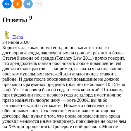
9
Ответы
Elena
24 июня 2026
Коротко: да, такая норма есть, но она касается только
договоров аренды, заключённых на срок от трёх лет и более.
Статья 9 закона об аренде (Tenancy Law 2011) прямо говорит,
что арендодатель обязан обосновать любое повышение rent
для таких контрактов — например, ссылаться на инфляцию,
рост коммунальных платежей или аналогичные ставки в
районе. И даже после обоснования повышение не должно
превышать разумных пределов (обычно не больше 10-15% за
год). У вас договор был на год, то есть короткий. По закону,
при продлении после первого года лендлорд имеет полное
право назначать любую цену — хоть 2000€, вы либо
соглашаетесь, либо съезжаете. Никакого обязательства
обосновывать нет. Исключение: если в вашем исходном
договоре был пункт о том, что после определённого срока
условия меняются иначе (например, повышение не более чем
на X% при продлении). Проверьте свой договор. Многие