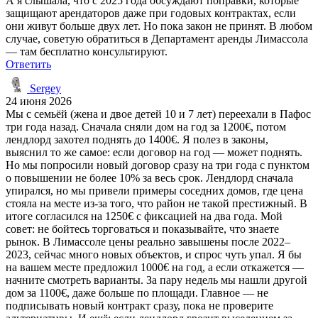
А я слышала, что с 2025 года обсуждают поправки, которые
защищают арендаторов даже при годовых контрактах, если
они живут больше двух лет. Но пока закон не принят. В любом
случае, советую обратиться в Департамент аренды Лимассола
— там бесплатно консультируют.
Ответить
Sergey
24 июня 2026
Мы с семьёй (жена и двое детей 10 и 7 лет) переехали в Пафос
три года назад. Сначала сняли дом на год за 1200€, потом
лендлорд захотел поднять до 1400€. Я полез в законы,
выяснил то же самое: если договор на год — может поднять.
Но мы попросили новый договор сразу на три года с пунктом
о повышении не более 10% за весь срок. Лендлорд сначала
упирался, но мы привели примеры соседних домов, где цена
стояла на месте из-за того, что район не такой престижный. В
итоге согласился на 1250€ с фиксацией на два года. Мой
совет: не бойтесь торговаться и показывайте, что знаете
рынок. В Лимассоле цены реально завышены после 2022–
2023, сейчас много новых объектов, и спрос чуть упал. Я бы
на вашем месте предложил 1000€ на год, а если откажется —
начните смотреть варианты. За пару недель мы нашли другой
дом за 1100€, даже больше по площади. Главное — не
подписывать новый контракт сразу, пока не проверите