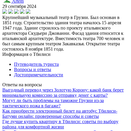
Artem
29 сентября 2024
Крупнейший музыкальный театр в Грузии. Был основан в
1851 году. Строительство здания театра началось 15 апреля
1947 года. Здание строилось по проекту итальянского
архитектора Скудьери Джованни. Фасад здания относится к
итальянской архитектуре. Вместимость театра 700 человек и
был самым крупным театром Закавказья. Открытие театра
состоялось 8 ноября 1851 года.
Информация о Тбилиси
Путеводитель туриста
Вопросы и ответы
Достопримечательности
Ответы на вопросы
Выгодный перевод через Золотую Корону: какой банк берет
минимальную комиссию за отправку денег с карты?
Могут ли быть проблемы на таможне Грузии из-за
тактического ножа в багаже?
Как приобрести электронный билет на автобус Тбилиси-
Батуми онлайн: проверенные способы и советы
Где лучше купить квартиру в Тбилиси: советы по выбору
района для комфортной жизни