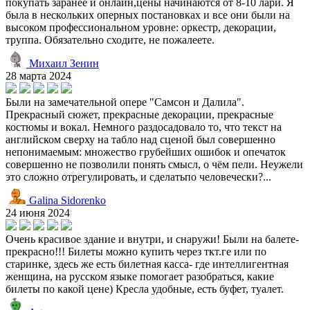
покупать заранее и онлайн,цены начинаются от 8-10 лари. Я
была в нескольких оперных постановках и все они были на
высоком профессиональном уровне: оркестр, декорации,
труппа. Обязательно сходите, не пожалеете.
Михаил Зенин
28 марта 2024
Были на замечательной опере "Самсон и Далила".
Прекрасный сюжет, прекрасные декорации, прекрасные
костюмы и вокал. Немного раздосадовало то, что текст на
английском сверху на табло над сценой был совершенно
непонимаемым: множество грубейших ошибок и опечаток
совершенно не позволили понять смысл, о чём пели. Неужели
это сложно отрегулировать, и сделатьпо человечески?...
Galina Sidorenko
24 июня 2024
Очень красивое здание и внутри, и снаружи! Были на балете-
прекрасно!!! Билеты можно купить через ткт.ге или по
старинке, здесь же есть билетная касса- где интеллигентная
женщина, на русском языке помогает разобраться, какие
билеты по какой цене) Кресла удобные, есть буфет, туалет.