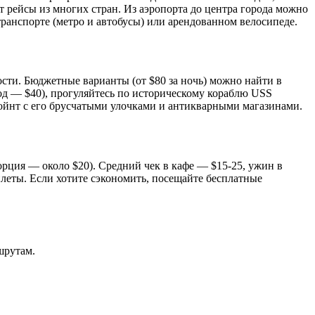
 рейсы из многих стран. Из аэропорта до центра города можно
 транспорте (метро и автобусы) или арендованном велосипеде.
ости. Бюджетные варианты (от $80 за ночь) можно найти в
ход — $40), прогуляйтесь по историческому кораблю USS
-Пойнт с его брусчатыми улочками и антикварными магазинами.
орция — около $20). Средний чек в кафе — $15-25, ужин в
билеты. Если хотите сэкономить, посещайте бесплатные
шрутам.