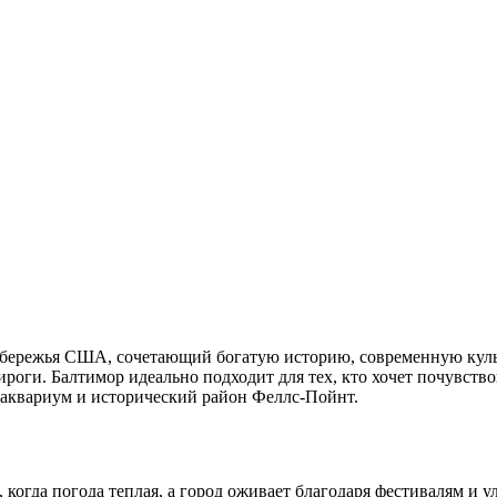
бережья США, сочетающий богатую историю, современную культ
роги. Балтимор идеально подходит для тех, кто хочет почувство
 аквариум и исторический район Феллс-Пойнт.
 когда погода теплая, а город оживает благодаря фестивалям и 