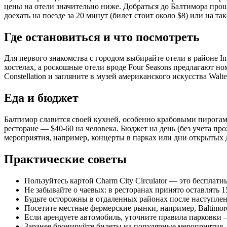
цены на отели значительно ниже. Добраться до Балтимора про
доехать на поезде за 20 минут (билет стоит около $8) или на т
Где остановиться и что посмотреть
Для первого знакомства с городом выбирайте отели в районе I
хостелах, а роскошные отели вроде Four Seasons предлагают н
Constellation и загляните в музей американского искусства Wa
Еда и бюджет
Балтимор славится своей кухней, особенно крабовыми пирогами
ресторане — $40-60 на человека. Бюджет на день (без учета пр
мероприятия, например, концерты в парках или дни открытых д
Практические советы
Пользуйтесь картой Charm City Circulator — это беспла
Не забывайте о чаевых: в ресторанах принято оставлять 1
Будьте осторожны в отдаленных районах после наступлени
Посетите местные фермерские рынки, например, Baltimore
Если арендуете автомобиль, уточните правила парковки 
Заранее бронируйте билеты на популярные мероприятия, т