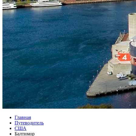
Главная
Путеводитель
США
Балтимор