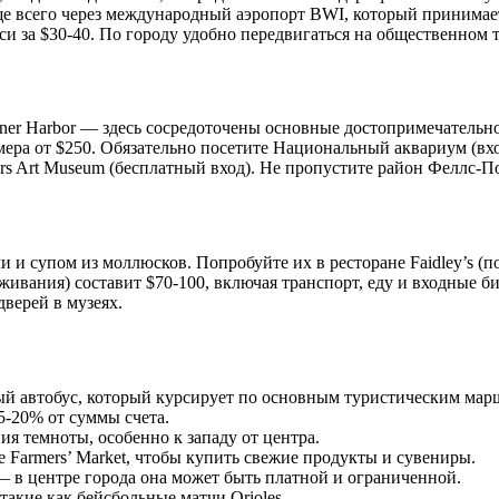
ще всего через международный аэропорт BWI, который принимает
акси за $30-40. По городу удобно передвигаться на общественном
nner Harbor — здесь сосредоточены основные достопримечательн
омера от $250. Обязательно посетите Национальный аквариум (в
lters Art Museum (бесплатный вход). Не пропустите район Феллс
 и супом из моллюсков. Попробуйте их в ресторане Faidley’s (п
оживания) составит $70-100, включая транспорт, еду и входные 
верей в музеях.
тный автобус, который курсирует по основным туристическим мар
5-20% от суммы счета.
я темноты, особенно к западу от центра.
 Farmers’ Market, чтобы купить свежие продукты и сувениры.
— в центре города она может быть платной и ограниченной.
акие как бейсбольные матчи Orioles.