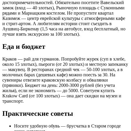
достопримечательностей. Обязательно посетите Вавельский
замок (вход — 40 злотых), Рыночную площадь с Суконными
рядами и Мариацким костелом. Не пропустите квартал
Казимеж — центр еврейской культуры с атмосферными кафе
и стрит-артом. А любителям истории стоит съездить в
Аушвиц-Биркенау (1,5 часа на автобусе, вход бесплатный, но
лучше взять экскурсию за 100 злотых).
Еда и бюджет
Краков — рай для гурманов. Попробуйте журек (суп в хлебе,
около 15 злотых), пьероги (от 20 злотых) и местную запеканку
— макувец. В ресторанах средний чек — 50-100 злотых, а в
молочных барах (дешевых кафе) можно поесть за 30. На
сувениры отвезите краковскую колбасу и обвалянки
(пряники). Бюджет на день: 2000-3000 рублей (без учета
жилья), если не экономить — до 5000. Советуем купить
Krakow Card (от 100 злотых) — она дает скидки на музеи и
транспорт.
Практические советы
Носите удобную обувь — брусчатка в Старом городе