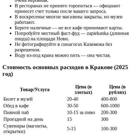
очень неровная.
В ресторанах не принято торопиться — официант
принесет счет только после вашего запроса.
В воскресенье многие магазины закрыты, но музеи
работают.
Берите наличные — не все кафе принимают карты.
Попробуйте местный фаст-фуд — zapiekanka (длинная
пицца) на площади Нови.
Не фотографируйте в синагогах Казимежа без
разрешения.
Воду из-под крана можно пить — она чистая.
Стоимость основных расходов в Кракове (2025
год)
Цена (в
Цена (в
Товар/Услуга
злотых)
рублях)
Билет в музей
20-40
400-800
Обед в кафе
30-50
600-1000
Пивной паб
10-15 за пиво
200-300
Проездной на день
15
300
Сувениры (магниты,
5-15
100-300
открытки)