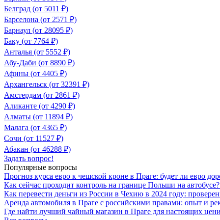
Белград (от 5011 ₽)
Барселона (от 2571 ₽)
Барнаул (от 28095 ₽)
Баку (от 7764 ₽)
Анталья (от 5552 ₽)
Абу-Даби (от 8890 ₽)
Афины (от 4405 ₽)
Архангельск (от 32391 ₽)
Амстердам (от 2861 ₽)
Аликанте (от 4290 ₽)
Алматы (от 11894 ₽)
Малага (от 4365 ₽)
Сочи (от 11527 ₽)
Абакан (от 46288 ₽)
Задать вопрос!
Популярные вопросы
Прогноз курса евро к чешской кроне в Праге: будет ли евро до
Как сейчас проходит контроль на границе Польши на автобусе
Как перевести деньги из России в Чехию в 2024 году: провере
Аренда автомобиля в Праге с российскими правами: опыт и р
Где найти лучший чайный магазин в Праге для настоящих цен