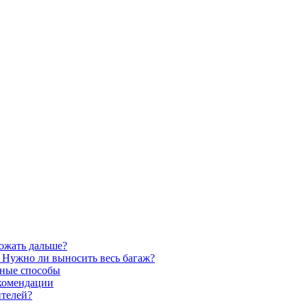
рожать дальше?
? Нужно ли выносить весь багаж?
нные способы
екомендации
ителей?