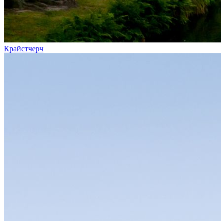
Крайстчерч