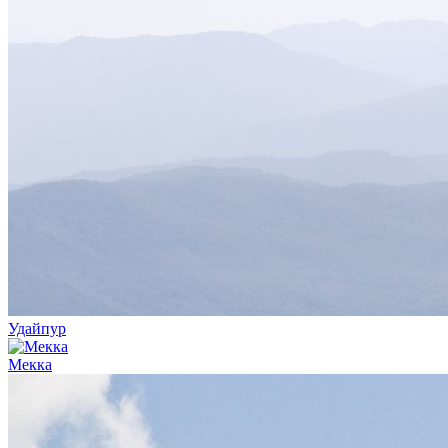
Удайпур
Мекка