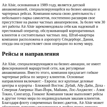
Air Alsie, основанная в 1989 году, является датской
авиакомпанией, специализирующейся на бизнес-авиации и
чартерных рейсах. Компания начала свою деятельность с
небольшого парка самолетов, постепенно расширяя свое
присутствие на рынке частных авиаперевозок. За более чем 30
лет работы Air Alsie зарекомендовала себя как надежный и
престижный оператор, обслуживающий корпоративных
клиентов и состоятельных частных лиц. Штаб-квартира
компании расположена в аэропорту Сёндерборг, Дания,
откуда она осуществляет свои операции по всему миру.
Рейсы и направления
Air Alsie, специализирующаяся на бизнес-авиации, не имеет
фиксированной маршрутной сети, как регулярные
авиакомпании. Вместо этого, компания предлагает гибкие
чартерные рейсы по запросу клиентов. Основные
направления включают: - Европа: все крупные деловые
центры и курорты - Ближний Восток: Дубай, Абу-Даби, Доха -
Северная Америка: Нью-Йорк, Майами, Лос-Анджелес - Азия:
Токио, Сингапур, Гонконг Компания также выполняет рейсы
в другие точки мира по индивидуальным заказам клиентов.
Благодаря флоту современных бизнес-джетов, Air Alsie может
обеспечить перелеты практически в любую точку земного