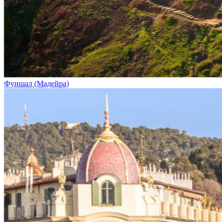
Фуншал (Мадейра)