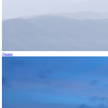
Джане