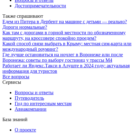
Вопросы и ответы
Достопримечательности
Также спрашивают
Едем из Питера в Дербент на машине с детьми — реально?
Дороги нормальные?
Как там с дорогами в горной местности по обозначенному
маршруту, на кроссовере спокойно проедем?
Какой способ связи выбрать в Крыму: местная сим-карта или
международный роуминг?
Где лучше остановиться на ночлег в Воронеже или после
Воронежа: советы по выбору гостиниц у трассы М4
Работает ли Яндекс.Такси в Алуште в 2024 году: актуальная
информация для туристов
Все вопросы
Сервисы
Вопросы и ответы
Путеводитель
Гид по интересным местам
Авиакомпании
База знаний
О проекте