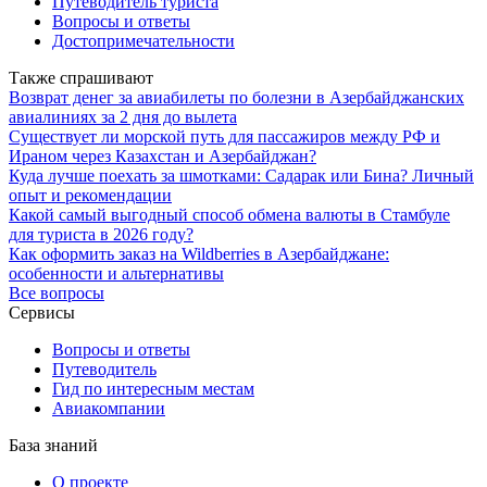
Путеводитель туриста
Вопросы и ответы
Достопримечательности
Также спрашивают
Возврат денег за авиабилеты по болезни в Азербайджанских
авиалиниях за 2 дня до вылета
Существует ли морской путь для пассажиров между РФ и
Ираном через Казахстан и Азербайджан?
Куда лучше поехать за шмотками: Садарак или Бина? Личный
опыт и рекомендации
Какой самый выгодный способ обмена валюты в Стамбуле
для туриста в 2026 году?
Как оформить заказ на Wildberries в Азербайджане:
особенности и альтернативы
Все вопросы
Сервисы
Вопросы и ответы
Путеводитель
Гид по интересным местам
Авиакомпании
База знаний
О проекте