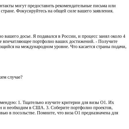
онтакты могут предоставить рекомендательные письма или
 стране. Фокусируйтесь на общей силе вашего заявления.
о вашего досье. Я подавался в России, и процесс занял около 4
ите впечатляющее портфолио ваших достижений. - Получите
ающийся на международном уровне. Что касается страны подачи,
шем случае?
омендую: 1. Тщательно изучите критерии для визы O1. Их
ен и необходим в США. 3. Соберите портфолио проектов,
вью в посольстве. Помните, что виза O1 предназначена для