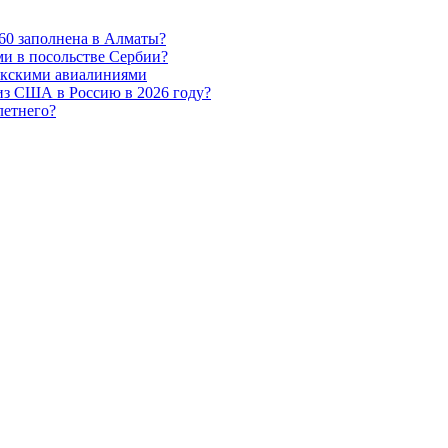
60 заполнена в Алматы?
и в посольстве Сербии?
бекскими авиалиниями
 из США в Россию в 2026 году?
летнего?