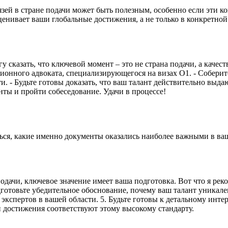
зей в стране подачи может быть полезным, особенно если эти к
енивает ваши глобальные достижения, а не только в конкретной
сказать, что ключевой момент – это не страна подачи, а качеств
ционного адвоката, специализирующегося на визах O1. - Собер
и. - Будьте готовы доказать, что ваш талант действительно выд
нты и пройти собеседование. Удачи в процессе!
ться, какие именно документы оказались наиболее важными в ва
одачи, ключевое значение имеет ваша подготовка. Вот что я рек
дготовьте убедительное обоснование, почему ваш талант уникал
кспертов в вашей области. 5. Будьте готовы к детальному интер
 достижения соответствуют этому высокому стандарту.