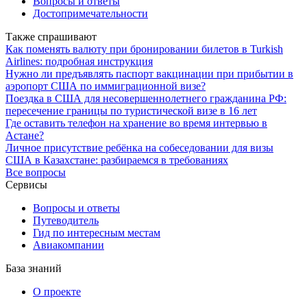
Вопросы и ответы
Достопримечательности
Также спрашивают
Как поменять валюту при бронировании билетов в Turkish
Airlines: подробная инструкция
Нужно ли предъявлять паспорт вакцинации при прибытии в
аэропорт США по иммиграционной визе?
Поездка в США для несовершеннолетнего гражданина РФ:
пересечение границы по туристической визе в 16 лет
Где оставить телефон на хранение во время интервью в
Астане?
Личное присутствие ребёнка на собеседовании для визы
США в Казахстане: разбираемся в требованиях
Все вопросы
Сервисы
Вопросы и ответы
Путеводитель
Гид по интересным местам
Авиакомпании
База знаний
О проекте