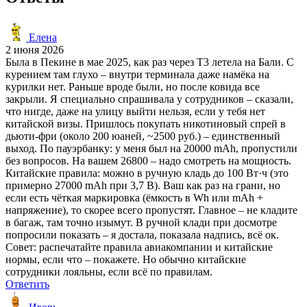
Елена
2 июня 2026
Была в Пекине в мае 2025, как раз через T3 летела на Бали. С
курением там глухо – внутри терминала даже намёка на
курилки нет. Раньше вроде были, но после ковида все
закрыли. Я специально спрашивала у сотрудников – сказали,
что нигде, даже на улицу выйти нельзя, если у тебя нет
китайской визы. Пришлось покупать никотиновый спрей в
дьюти-фри (около 200 юаней, ~2500 руб.) – единственный
выход. По пауэрбанку: у меня был на 20000 mAh, пропустили
без вопросов. На вашем 26800 – надо смотреть на мощность.
Китайские правила: можно в ручную кладь до 100 Вт·ч (это
примерно 27000 mAh при 3,7 В). Ваш как раз на грани, но
если есть чёткая маркировка (ёмкость в Wh или mAh +
напряжение), то скорее всего пропустят. Главное – не кладите
в багаж, там точно изымут. В ручной клади при досмотре
попросили показать – я достала, показала надпись, всё ок.
Совет: распечатайте правила авиакомпании и китайские
нормы, если что – покажете. Но обычно китайские
сотрудники лояльны, если всё по правилам.
Ответить