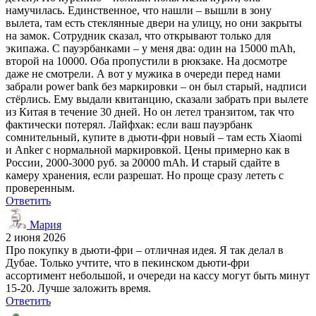
намучилась. Единственное, что нашли – вышли в зону
вылета, там есть стеклянные двери на улицу, но они закрыты
на замок. Сотрудник сказал, что открывают только для
экипажа. С пауэрбанками – у меня два: один на 15000 mAh,
второй на 10000. Оба пропустили в рюкзаке. На досмотре
даже не смотрели. А вот у мужика в очереди перед нами
забрали power bank без маркировки – он был старый, надписи
стёрлись. Ему выдали квитанцию, сказали забрать при вылете
из Китая в течение 30 дней. Но он летел транзитом, так что
фактически потерял. Лайфхак: если ваш пауэрбанк
сомнительный, купите в дьюти-фри новый – там есть Xiaomi
и Anker с нормальной маркировкой. Цены примерно как в
России, 2000-3000 руб. за 20000 mAh. И старый сдайте в
камеру хранения, если разрешат. Но проще сразу лететь с
проверенным.
Ответить
Мария
2 июня 2026
Про покупку в дьюти-фри – отличная идея. Я так делал в
Дубае. Только учтите, что в пекинском дьюти-фри
ассортимент небольшой, и очереди на кассу могут быть минут
15-20. Лучше заложить время.
Ответить