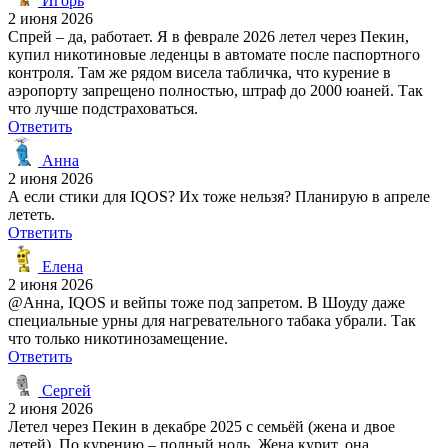
Игорь
2 июня 2026
Спрей – да, работает. Я в феврале 2026 летел через Пекин,
купил никотиновые леденцы в автомате после паспортного
контроля. Там же рядом висела табличка, что курение в
аэропорту запрещено полностью, штраф до 2000 юаней. Так
что лучше подстраховаться.
Ответить
Анна
2 июня 2026
А если стики для IQOS? Их тоже нельзя? Планирую в апреле
лететь.
Ответить
Елена
2 июня 2026
@Анна, IQOS и вейпы тоже под запретом. В Шоуду даже
специальные урны для нагревательного табака убрали. Так
что только никотинозамещение.
Ответить
Сергей
2 июня 2026
Летел через Пекин в декабре 2025 с семьёй (жена и двое
детей). По курению – полный ноль. Жена курит, она