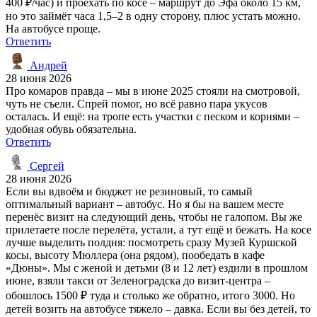
400 ₽/час) и проехать по косе – маршрут до Эфа около 15 км,
но это займёт часа 1,5–2 в одну сторону, плюс устать можно.
На автобусе проще.
Ответить
Андрей
28 июня 2026
Про комаров правда – мы в июне 2025 стояли на смотровой,
чуть не съели. Спрей помог, но всё равно пара укусов
осталась. И ещё: на тропе есть участки с песком и корнями –
удобная обувь обязательна.
Ответить
Сергей
28 июня 2026
Если вы вдвоём и бюджет не резиновый, то самый
оптимальный вариант – автобус. Но я бы на вашем месте
перенёс визит на следующий день, чтобы не галопом. Вы же
прилетаете после перелёта, устали, а тут ещё и бежать. На косе
лучше выделить полдня: посмотреть сразу Музей Куршской
косы, высоту Мюллера (она рядом), пообедать в кафе
«Дюны». Мы с женой и детьми (8 и 12 лет) ездили в прошлом
июне, взяли такси от Зеленоградска до визит-центра –
обошлось 1500 ₽ туда и столько же обратно, итого 3000. Но
детей возить на автобусе тяжело – давка. Если вы без детей, то