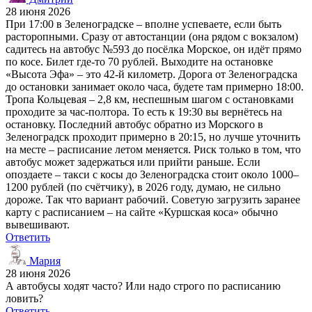
28 июня 2026
При 17:00 в Зеленоградске – вполне успеваете, если быть
расторопными. Сразу от автостанции (она рядом с вокзалом)
садитесь на автобус №593 до посёлка Морское, он идёт прямо
по косе. Билет где-то 70 рублей. Выходите на остановке
«Высота Эфа» – это 42-й километр. Дорога от Зеленоградска
до остановки занимает около часа, будете там примерно 18:00.
Тропа Кольцевая – 2,8 км, неспешным шагом с остановками
проходите за час-полтора. То есть к 19:30 вы вернётесь на
остановку. Последний автобус обратно из Морского в
Зеленоградск проходит примерно в 20:15, но лучше уточнить
на месте – расписание летом меняется. Риск только в том, что
автобус может задержаться или прийти раньше. Если
опоздаете – такси с косы до Зеленоградска стоит около 1000–
1200 рублей (по счётчику), в 2026 году, думаю, не сильно
дороже. Так что вариант рабочий. Советую загрузить заранее
карту с расписанием – на сайте «Куршская коса» обычно
вывешивают.
Ответить
Мария
28 июня 2026
А автобусы ходят часто? Или надо строго по расписанию
ловить?
Ответить