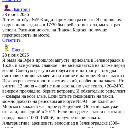
Дмитрий
28 июня 2026
Летом автобус №593 ходит примерно раз в час. Я в прошлом
году в июне ездил – в 17:30 был рейс от вокзала, мы как раз
успели. Расписание есть на Яндекс.Картах, но лучше
перепроверить на месте.
Ответить
Елена
28 июня 2026
Я была на Эфе в прошлом августе, приехала в Зеленоградск в
16:30, и всё успела. Главное – не засиживаться на пляже перед
косой. Советую сразу из автобуса идти на тропу – там два
смотровых видовых места: на заливе и на море. Вид с высоты
Эфа открывается просто космический, особенно на закате. Но
учтите: 12 июня – ещё не пик сезона, но уже тепло, +20–24°C,
вечером прохладно, берите ветровку. И обязательно репеллент
– комары на косе злые. Если хотите сэкономить на такси,
можно доехать на рейсовом автобусе №593 – он ходит до
Морского каждый час, проезд 70 рублей. Обратно, как уже
сказали, последний в 20:15. Если опоздаете – такси с косы до
города около 1000–1500 ₽, но лучше не рисковать.
Альтернатива: арендовать велосипед в Зеленоградске (300–