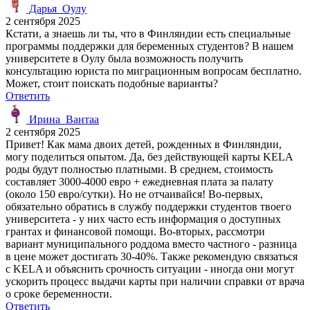
Дарья_Оулу
2 сентября 2025
Кстати, а знаешь ли ты, что в Финляндии есть специальные
программы поддержки для беременных студентов? В нашем
университете в Оулу была возможность получить
консультацию юриста по миграционным вопросам бесплатно.
Может, стоит поискать подобные варианты?
Ответить
Ирина_Вантаа
2 сентября 2025
Привет! Как мама двоих детей, рожденных в Финляндии,
могу поделиться опытом. Да, без действующей карты KELA
роды будут полностью платными. В среднем, стоимость
составляет 3000-4000 евро + ежедневная плата за палату
(около 150 евро/сутки). Но не отчаивайся! Во-первых,
обязательно обратись в службу поддержки студентов твоего
университета - у них часто есть информация о доступных
грантах и финансовой помощи. Во-вторых, рассмотри
вариант муниципального роддома вместо частного - разница
в цене может достигать 30-40%. Также рекомендую связаться
с KELA и объяснить срочность ситуации - иногда они могут
ускорить процесс выдачи карты при наличии справки от врача
о сроке беременности.
Ответить