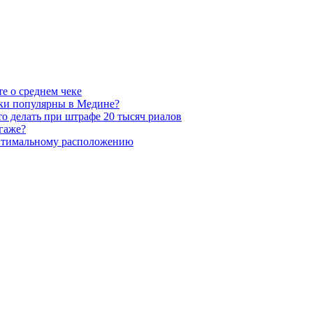
е о среднем чеке
вки популярны в Медине?
о делать при штрафе 20 тысяч риалов
агаже?
оптимальному расположению