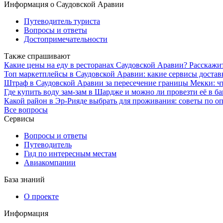
Информация о Саудовской Аравии
Путеводитель туриста
Вопросы и ответы
Достопримечательности
Также спрашивают
Какие цены на еду в ресторанах Саудовской Аравии? Расскажит
Топ маркетплейсы в Саудовской Аравии: какие сервисы доста
Штраф в Саудовской Аравии за пересечение границы Мекки: чт
Где купить воду зам-зам в Шардже и можно ли провезти её в б
Какой район в Эр-Рияде выбрать для проживания: советы по 
Все вопросы
Сервисы
Вопросы и ответы
Путеводитель
Гид по интересным местам
Авиакомпании
База знаний
О проекте
Информация