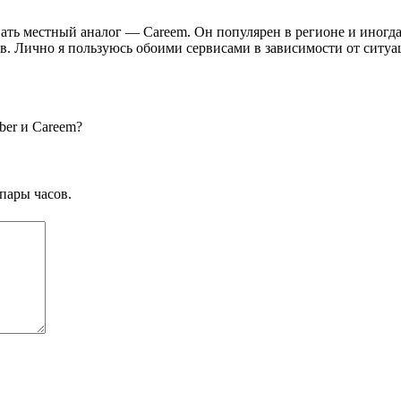
овать местный аналог — Careem. Он популярен в регионе и иног
в. Лично я пользуюсь обоими сервисами в зависимости от ситуа
ber и Careem?
пары часов.