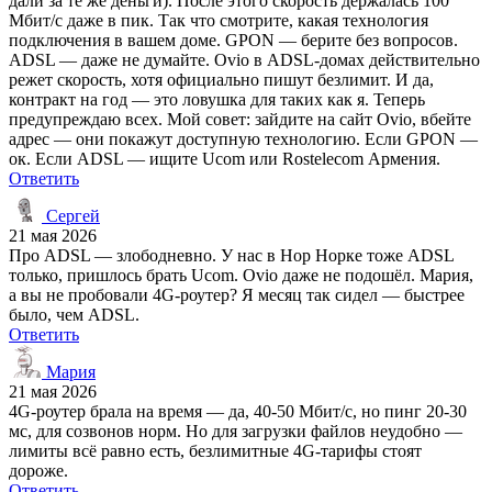
дали за те же деньги). После этого скорость держалась 100
Мбит/с даже в пик. Так что смотрите, какая технология
подключения в вашем доме. GPON — берите без вопросов.
ADSL — даже не думайте. Ovio в ADSL-домах действительно
режет скорость, хотя официально пишут безлимит. И да,
контракт на год — это ловушка для таких как я. Теперь
предупреждаю всех. Мой совет: зайдите на сайт Ovio, вбейте
адрес — они покажут доступную технологию. Если GPON —
ок. Если ADSL — ищите Ucom или Rostelecom Армения.
Ответить
Сергей
21 мая 2026
Про ADSL — злободневно. У нас в Нор Норке тоже ADSL
только, пришлось брать Ucom. Ovio даже не подошёл. Мария,
а вы не пробовали 4G-роутер? Я месяц так сидел — быстрее
было, чем ADSL.
Ответить
Мария
21 мая 2026
4G-роутер брала на время — да, 40-50 Мбит/с, но пинг 20-30
мс, для созвонов норм. Но для загрузки файлов неудобно —
лимиты всё равно есть, безлимитные 4G-тарифы стоят
дороже.
Ответить