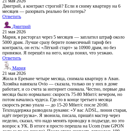
21 мая 2026
Дмитрий, а контракт строгий? Если я сниму квартиру на 6
месяцев — разорвать реально без потерь?
Ответить
Дмитрий
21 мая 2026
Мария, я расторгал через 5 месяцев — заплатил штраф около
5000 драм. Лучше сразу берите помесячный тариф без
контракта, он есть: «Лёгкий старт» за 10900 драм, но без
привязки. Я перешёл на него, когда понял, что уезжаю.
Ответить
Мария
21 мая 2026
Жила в Ереване четыре месяца, снимала квартиру в Аван.
Хозяйка навязала Ovio — сказала, только он у них в доме
работает, и со счета за интернет снимала. Честно, первые два
месяца было нормально: скорость 75-80 Мбит/с вечером, но
потом начались чудеса. Где-то в конце третьего месяца
скорость резко упала — до 15-20 Мбит/с после 20:00.
Техподдержка разводила руками: «У вас ADSL, линия старая,
идёт перегрузка». Я звонила, писала, пришёл мастер через
неделю, сказал, что надо менять проводку в подъезде, но это
вопрос к УК. В итоге я просто перешла на Ucom (там GPON