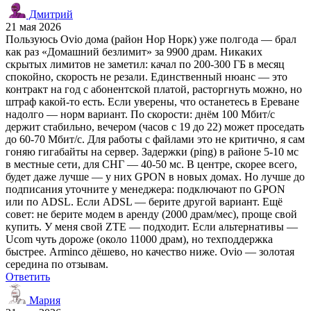
Дмитрий
21 мая 2026
Пользуюсь Ovio дома (район Нор Норк) уже полгода — брал
как раз «Домашний безлимит» за 9900 драм. Никаких
скрытых лимитов не заметил: качал по 200-300 ГБ в месяц
спокойно, скорость не резали. Единственный нюанс — это
контракт на год с абонентской платой, расторгнуть можно, но
штраф какой-то есть. Если уверены, что останетесь в Ереване
надолго — норм вариант. По скорости: днём 100 Мбит/с
держит стабильно, вечером (часов с 19 до 22) может проседать
до 60-70 Мбит/с. Для работы с файлами это не критично, я сам
гоняю гигабайты на сервер. Задержки (ping) в районе 5-10 мс
в местные сети, для СНГ — 40-50 мс. В центре, скорее всего,
будет даже лучше — у них GPON в новых домах. Но лучше до
подписания уточните у менеджера: подключают по GPON
или по ADSL. Если ADSL — берите другой вариант. Ещё
совет: не берите модем в аренду (2000 драм/мес), проще свой
купить. У меня свой ZTE — подходит. Если альтернативы —
Ucom чуть дороже (около 11000 драм), но техподдержка
быстрее. Arminco дёшево, но качество ниже. Ovio — золотая
середина по отзывам.
Ответить
Мария