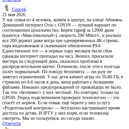
Сергей
21 мая 2026
У нас семья из 4 человек, живём в центре, на улице Абовяна.
Домашний интернет Ovio с GPON — лучший вариант по
соотношению цена/качество. Берём тариф за 12900 драм
(кажется «Максимальный»), скорость 200 Мбит/с, и реально
все 200 держит даже когда три одновременных 4K-стрима,
пара видеозвонков и скачивание обновления PS4.
Единственное что — в первые пару месяцев были сбои
(дважды интернет пропадал на час). Звонил, присылали
мастера на следующий день, оказалось проблема в
распределительном щитке. Починили, после этого полгода
полёт нормальный. По поводу безлимита — ни разу не
заметил ограничений. У нас дети качают игры по 50-80 ГБ, я
стримлю по 4-6 часов в день, жена работает с большими
файлами. Никаких предупреждений от провайдера не было.
Так что «безлимит» у них честный. Но повторю: только на
GPON. Перед подключением проверьте технологию — это
спасёт от нервов. Если семья, ещё берите у них услугу
«Родительский контроль» — бесплатно настраивают время
доступа по детям. И IPTV у них норм, если телевизор
смотреть. Мы не пользуемся, но соседи хвалят.
Ответить