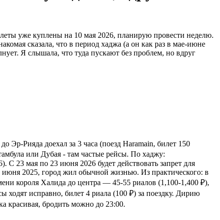
илеты уже куплены на 10 мая 2026, планирую провести неделю.
омая сказала, что в период хаджа (а он как раз в мае-июне
лнует. Я слышала, что туда пускают без проблем, но вдруг
до Эр-Рияда доехал за 3 часа (поезд Haramain, билет 150
тамбула или Дубая - там частые рейсы. По хаджу:
. С 23 мая по 23 июня 2026 будет действовать запрет для
е июня 2025, город жил обычной жизнью. Из практического: в
ени короля Халида до центра — 45-55 риалов (1,100-1,400 ₽),
ы ходят исправно, билет 4 риала (100 ₽) за поездку. Дирию
ка красивая, бродить можно до 23:00.