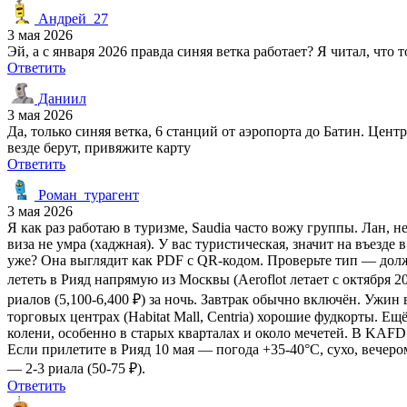
Андрей_27
3 мая 2026
Эй, а с января 2026 правда синяя ветка работает? Я читал, что
Ответить
Даниил
3 мая 2026
Да, только синяя ветка, 6 станций от аэропорта до Батин. Це
везде берут, привяжите карту
Ответить
Роман_турагент
3 мая 2026
Я как раз работаю в туризме, Saudia часто вожу группы. Лан, 
виза не умра (хаджная). У вас туристическая, значит на въезде в
уже? Она выглядит как PDF с QR-кодом. Проверьте тип — должно
лететь в Рияд напрямую из Москвы (Aeroflot летает с октября 2
риалов (5,100-6,400 ₽) за ночь. Завтрак обычно включён. Ужин 
торговых центрах (Habitat Mall, Centria) хорошие фудкорты. Е
колени, особенно в старых кварталах и около мечетей. В KAF
Если прилетите в Рияд 10 мая — погода +35-40°C, сухо, вечеро
— 2-3 риала (50-75 ₽).
Ответить