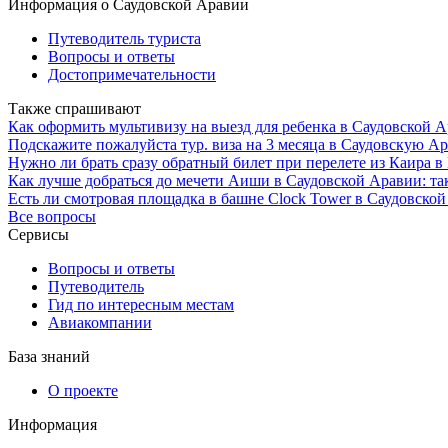
Информация о Саудовской Аравии
Путеводитель туриста
Вопросы и ответы
Достопримечательности
Также спрашивают
Как оформить мультивизу на выезд для ребенка в Саудовской Ар
Подскажите пожалуйста тур. виза на 3 месяца в Саудовскую Ар
Нужно ли брать сразу обратный билет при перелете из Каира 
Как лучше добраться до мечети Аиши в Саудовской Аравии: та
Есть ли смотровая площадка в башне Clock Tower в Саудовско
Все вопросы
Сервисы
Вопросы и ответы
Путеводитель
Гид по интересным местам
Авиакомпании
База знаний
О проекте
Информация