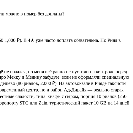
 или можно в номер без доплаты?
-1,000 ₽). В 4★ уже часто доплата обязательна. Но Рияд в
 не начался, но меня всё равно не пустили на контроле перед
 про Мекку и Медину забудьте, если не оформляли специальную
ешево (80 риалов, 2,000 ₽). На автовокзале в Рияде таксисты
о современный центр, но и район Ад-Дирайя — реально старая
стные сладости, типа 'кнафе' с сыром, порция 10 риалов (250
 аэропорту STC или Zain, туристический пакет 10 GB на 14 дней