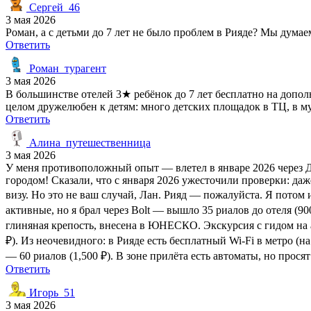
Сергей_46
3 мая 2026
Роман, а с детьми до 7 лет не было проблем в Рияде? Мы думае
Ответить
Роман_турагент
3 мая 2026
В большинстве отелей 3★ ребёнок до 7 лет бесплатно на дополн
целом дружелюбен к детям: много детских площадок в ТЦ, в м
Ответить
Алина_путешественница
3 мая 2026
У меня противоположный опыт — влетел в январе 2026 через Дж
городом! Сказали, что с января 2026 ужесточили проверки: да
визу. Но это не ваш случай, Лан. Рияд — пожалуйста. Я потом 
активные, но я брал через Bolt — вышло 35 риалов до отеля (90
глиняная крепость, внесена в ЮНЕСКО. Экскурсия с гидом на ан
₽). Из неочевидного: в Рияде есть бесплатный Wi-Fi в метро (
— 60 риалов (1,500 ₽). В зоне прилёта есть автоматы, но прося
Ответить
Игорь_51
3 мая 2026