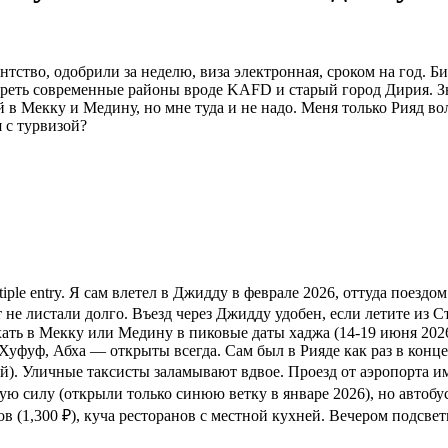
ство, одобрили за неделю, виза электронная, сроком на год. Б
еть современные районы вроде KAFD и старый город Дирия. Знак
й в Мекку и Медину, но мне туда и не надо. Меня только Рияд во
я с турвизой?
ple entry. Я сам влeтел в Джидду в феврале 2026, оттуда поездом 
 не листали долго. Въезд через Джидду удобен, если летите из С
ать в Мекку или Медину в пиковые даты хаджа (14-19 июня 2026)
ь-Хуфуф, Абха — открыты всегда. Сам был в Рияде как раз в конц
й). Уличные таксисты заламывают вдвое. Проезд от аэропорта им
ую силу (открыли только синюю ветку в январе 2026), но автобус
лов (1,300 ₽), куча ресторанов с местной кухней. Вечером подсвет