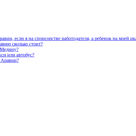
авии, если я на спонсорстве работодателя, а ребенок на моей ик
авию сколько стоит?
в Медину?
кси или автобус?
й Аравии?