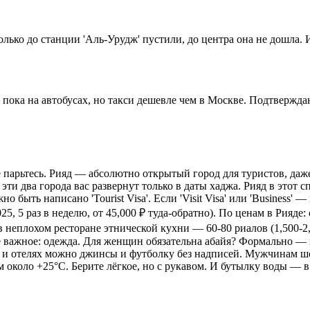
 только до станции 'Аль-Урудж' пустили, до центра она не дошла
нтр пока на автобусах, но такси дешевле чем в Москве. Подтвер
не парьтесь. Рияд — абсолютно открытый город для туристов, даж
 эти два города вас развернут только в даты хаджа. Рияд в этот с
 быть написано 'Tourist Visa'. Если 'Visit Visa' или 'Business'
025, 5 раз в неделю, от 45,000 ₽ туда-обратно). По ценам в Рияд
в неплохом ресторане этнической кухни — 60-80 риалов (1,500-2,
щё важное: одежда. Для женщин обязательна абайя? Формально — 
D и отелях можно джинсы и футболку без надписей. Мужчинам шо
м около +25°C. Берите лёгкое, но с рукавом. И бутылку воды — в