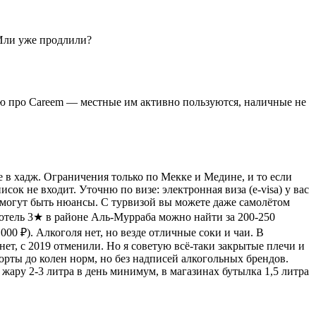
. Или уже продлили?
ждаю про Careem — местные им активно пользуются, наличные не
е в хадж. Ограничения только по Мекке и Медине, и то если
писок не входит. Уточню по визе: электронная виза (e-visa) у вас
 — могут быть нюансы. С турвизой вы можете даже самолётом
е: отель 3★ в районе Аль-Мурраба можно найти за 200-250
000 ₽). Алкоголя нет, но везде отличные соки и чаи. В
нет, с 2019 отменили. Но я советую всё-таки закрытые плечи и
рты до колен норм, но без надписей алкогольных брендов.
 жару 2-3 литра в день минимум, в магазинах бутылка 1,5 литра