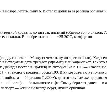
м в ноябре лететь, сыну 6. В отелях доплата за ребёнка большая
ительной кровати, но завтрак платный (обычно 30-40 риалов, 750
узеях скидки. В ноябре отлично — +25-30°C, комфортно
идду и поехал в Мекку (зачем-то, ну интересно было). Хадж ещё
же в нехаджные даты требуют умра-визу или хадж-пакет. Так что
из Джидды поехал в Эр-Рияд на автобусе SAPTCO — 7 часов, но д
0 ₽), а таксист с вокзала просил 100. В Рияде советую не тольк
глийском — 50 риалов (1,300 ₽), длится час. Там же продают ме
на синей ветке) и в большинстве кафе. Симку берите заранее — в
т паспорт — копию не всегда берут, лучше оригинал.