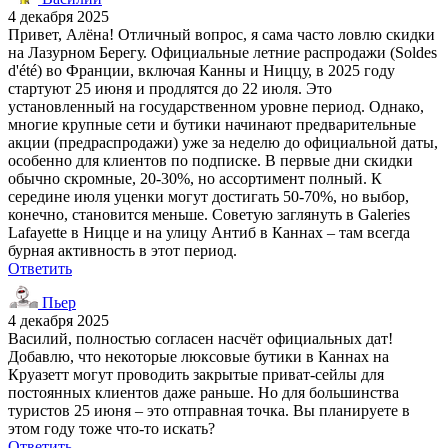
4 декабря 2025
Привет, Алёна! Отличный вопрос, я сама часто ловлю скидки
на Лазурном Берегу. Официальные летние распродажи (Soldes
d'été) во Франции, включая Канны и Ниццу, в 2025 году
стартуют 25 июня и продлятся до 22 июля. Это
установленный на государственном уровне период. Однако,
многие крупные сети и бутики начинают предварительные
акции (предраспродажи) уже за неделю до официальной даты,
особенно для клиентов по подписке. В первые дни скидки
обычно скромные, 20-30%, но ассортимент полный. К
середине июля уценки могут достигать 50-70%, но выбор,
конечно, становится меньше. Советую заглянуть в Galeries
Lafayette в Ницце и на улицу Антиб в Каннах – там всегда
бурная активность в этот период.
Ответить
Пьер
4 декабря 2025
Василий, полностью согласен насчёт официальных дат!
Добавлю, что некоторые люксовые бутики в Каннах на
Круазетт могут проводить закрытые приват-сейлы для
постоянных клиентов даже раньше. Но для большинства
туристов 25 июня – это отправная точка. Вы планируете в
этом году тоже что-то искать?
Ответить