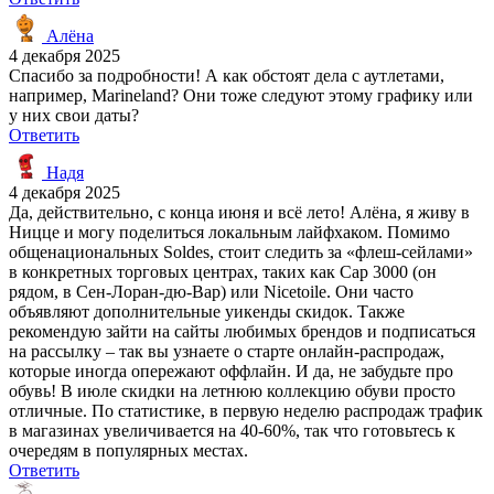
Алёна
4 декабря 2025
Спасибо за подробности! А как обстоят дела с аутлетами,
например, Marineland? Они тоже следуют этому графику или
у них свои даты?
Ответить
Надя
4 декабря 2025
Да, действительно, с конца июня и всё лето! Алёна, я живу в
Ницце и могу поделиться локальным лайфхаком. Помимо
общенациональных Soldes, стоит следить за «флеш-сейлами»
в конкретных торговых центрах, таких как Cap 3000 (он
рядом, в Сен-Лоран-дю-Вар) или Nicetoile. Они часто
объявляют дополнительные уикенды скидок. Также
рекомендую зайти на сайты любимых брендов и подписаться
на рассылку – так вы узнаете о старте онлайн-распродаж,
которые иногда опережают оффлайн. И да, не забудьте про
обувь! В июле скидки на летнюю коллекцию обуви просто
отличные. По статистике, в первую неделю распродаж трафик
в магазинах увеличивается на 40-60%, так что готовьтесь к
очередям в популярных местах.
Ответить