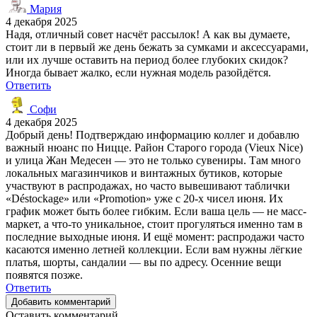
Мария
4 декабря 2025
Надя, отличный совет насчёт рассылок! А как вы думаете,
стоит ли в первый же день бежать за сумками и аксессуарами,
или их лучше оставить на период более глубоких скидок?
Иногда бывает жалко, если нужная модель разойдётся.
Ответить
Софи
4 декабря 2025
Добрый день! Подтверждаю информацию коллег и добавлю
важный нюанс по Ницце. Район Старого города (Vieux Nice)
и улица Жан Медесен — это не только сувениры. Там много
локальных магазинчиков и винтажных бутиков, которые
участвуют в распродажах, но часто вывешивают таблички
«Déstockage» или «Promotion» уже с 20-х чисел июня. Их
график может быть более гибким. Если ваша цель — не масс-
маркет, а что-то уникальное, стоит прогуляться именно там в
последние выходные июня. И ещё момент: распродажи часто
касаются именно летней коллекции. Если вам нужны лёгкие
платья, шорты, сандалии — вы по адресу. Осенние вещи
появятся позже.
Ответить
Добавить комментарий
Оставить комментарий