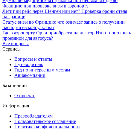
Нужна ли медицинская страховка при первом въезде во
Францию при проверке визы в аэропорту
Летит ли рейс через Шенген или нет? Проверка брони отеля
на границе
Статус визы во Францию: что означает запись о получении
паспорта из консульства?
Где в аэропорту Орли приобрести навигатор Изи и пополнить
проездной для автобуса?
Все вопросы
Сервисы
Вопросы и ответы
Путеводитель
Гид по интересным местам
Авиакомпании
База знаний
О проекте
Информация
Правообладателям
Пользовательское соглашение
Политика конфиденциальности