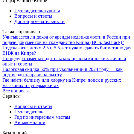
Информация о Кипре
Путеводитель туриста
Вопросы и ответы
Достопримечательности
Также спрашивают
Учитывается ли доход от аренды недвижимости в России при
подаче документов на гражданство Кипра (BCS, fast track)?
Подскажите, детям 2,5 и 5,5 лет нужно сдавать биометрию для
ВНЖ на Кипре?
Процедура замены водительских прав на кипрские: личный
опыт и советы
Налоговая скидка 50% при увольнении в 2024 году — как
подтвердить право на льготу
Где найти белизну или хлорку на Кипре: поиск в русских
магазинах и супермаркетах
Все вопросы
Сервисы
Вопросы и ответы
Путеводитель
Гид по интересным местам
Авиакомпании
База знаний