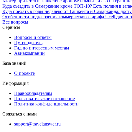
Блогер прилетел в Ташкент с дроном: изъяли ли его на границе
Куда съездить в Самарканде кроме ТОП-10? Есть полдня в запа
Куда поехать в горы недалеко от Ташкента и Самарканда: дос
Особенности подключения коммерческого тарифа Ucell для ино
Все вопросы
Сервисы
Вопросы и ответы
Путеводитель
Гид по интересным местам
Авиакомпании
База знаний
О проекте
Информация
Правообладателям
Пользовательское соглашение
Политика конфиденциальности
Связаться с нами
support@travelanswer.ru