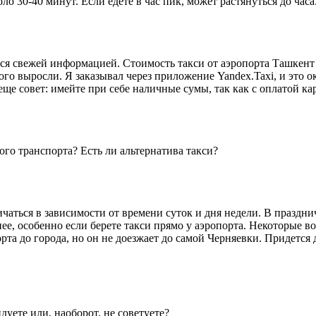
ло 30-40 минут. Если едете в час пик, может растянуться до часа
ся свежей информацией. Стоимость такси от аэропорта Ташкент д
го выросли. Я заказывал через приложение Yandex.Taxi, и это ок
еще совет: имейте при себе наличные сумы, так как с оплатой к
го транспорта? Есть ли альтернатива такси?
ичаться в зависимости от времени суток и дня недели. В празд
нее, особенно если берете такси прямо у аэропорта. Некоторые в
орта до города, но он не доезжает до самой Черняевки. Придется 
дуете или, наоборот, не советуете?