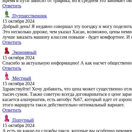
Время в пути зависит от трафика, но в среднем это занимает око
Ответить
Путешественник
15 октября 2024
Добрый день! Я недавно совершал эту поездку и могу поделить
Это несколько дороже, чем указал Хасан, возможно, цены немно
лучше заказать машину классом повыше - будет комфортнее. И 
Ответить
Экономный
15 октября 2024
Спасибо за актуальную информацию! А как насчет общественно
Ответить
Местный
15 октября 2024
Здравствуйте! Хочу добавить, что цена может существенно отл
тысяч сумов. Также советую всегда договариваться о цене зара
касается альтернатив, есть автобус №67, который идет от аэроп
этого маршрута такси действительно оптимальный вариант.
Ответить
Попутный
15 октября 2024
А есть ли какие-то службы такси, которые вы особенно рекомен