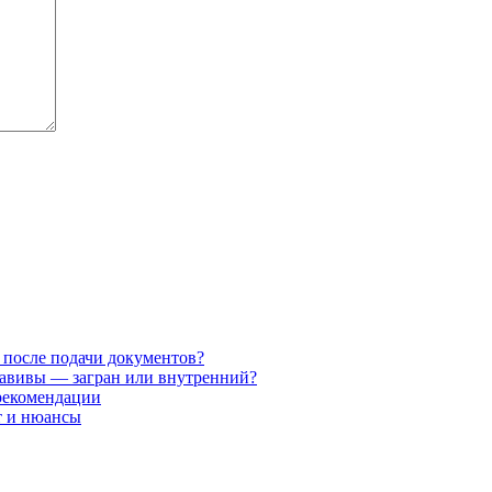
 после подачи документов?
мавивы — загран или внутренний?
 рекомендации
т и нюансы