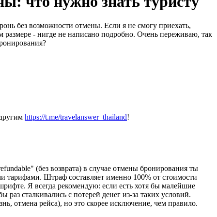
ы: что нужно знать туристу
бронь без возможности отмены. Если я не смогу приехать,
м размере - нигде не написано подробно. Очень переживаю, так
бронирования?
 другим
https://t.me/travelanswer_thailand
!
fundable" (без возврата) в случае отмены бронирования ты
ми тарифами. Штраф составляет именно 100% от стоимости
шрифте. Я всегда рекомендую: если есть хотя бы малейшие
ы раз сталкивались с потерей денег из-за таких условий.
нь, отмена рейса), но это скорее исключение, чем правило.