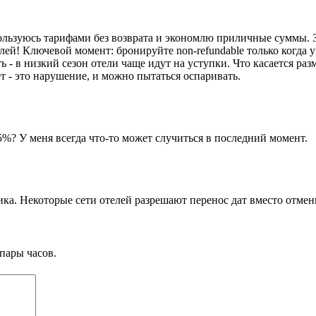
льзуюсь тарифами без возврата и экономлю приличные суммы. За 
блей! Ключевой момент: бронируйте non-refundable только когда 
- в низкий сезон отели чаще идут на уступки. Что касается разме
т - это нарушение, и можно пытаться оспаривать.
5%? У меня всегда что-то может случиться в последний момент.
итика. Некоторые сети отелей разрешают перенос дат вместо отме
пары часов.