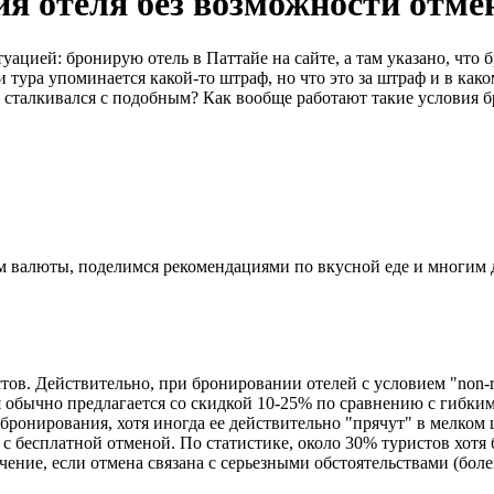
я отеля без возможности отмен
уацией: бронирую отель в Паттайе на сайте, а там указано, что 
тура упоминается какой-то штраф, но что это за штраф и в како
то сталкивался с подобным? Как вообще работают такие условия 
ном валюты, поделимся рекомендациями по вкусной еде и многим
ов. Действительно, при бронировании отелей с условием "non-re
 обычно предлагается со скидкой 10-25% по сравнению с гибки
бронирования, хотя иногда ее действительно "прячут" в мелком 
с бесплатной отменой. По статистике, около 30% туристов хотя б
ение, если отмена связана с серьезными обстоятельствами (болез