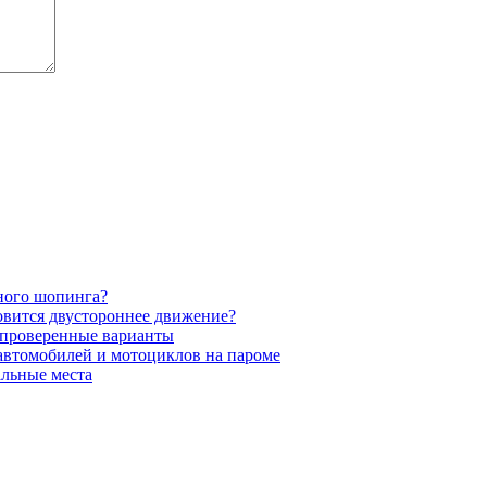
сного шопинга?
новится двустороннее движение?
 проверенные варианты
 автомобилей и мотоциклов на пароме
альные места