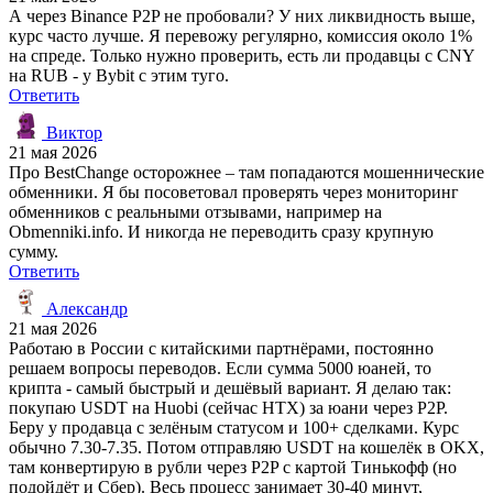
А через Binance P2P не пробовали? У них ликвидность выше,
курс часто лучше. Я перевожу регулярно, комиссия около 1%
на спреде. Только нужно проверить, есть ли продавцы с CNY
на RUB - у Bybit с этим туго.
Ответить
Виктор
21 мая 2026
Про BestChange осторожнее – там попадаются мошеннические
обменники. Я бы посоветовал проверять через мониторинг
обменников с реальными отзывами, например на
Obmenniki.info. И никогда не переводить сразу крупную
сумму.
Ответить
Александр
21 мая 2026
Работаю в России с китайскими партнёрами, постоянно
решаем вопросы переводов. Если сумма 5000 юаней, то
крипта - самый быстрый и дешёвый вариант. Я делаю так:
покупаю USDT на Huobi (сейчас HTX) за юани через P2P.
Беру у продавца с зелёным статусом и 100+ сделками. Курс
обычно 7.30-7.35. Потом отправляю USDT на кошелёк в OKX,
там конвертирую в рубли через P2P с картой Тинькофф (но
подойдёт и Сбер). Весь процесс занимает 30-40 минут,