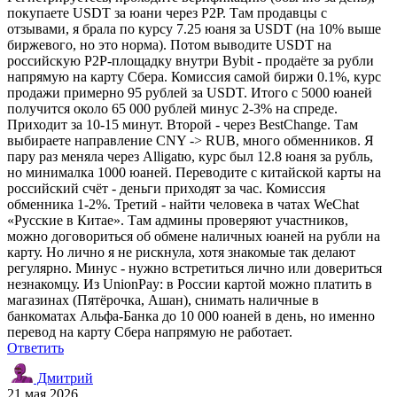
покупаете USDT за юани через P2P. Там продавцы с
отзывами, я брала по курсу 7.25 юаня за USDT (на 10% выше
биржевого, но это норма). Потом выводите USDT на
российскую P2P-площадку внутри Bybit - продаёте за рубли
напрямую на карту Сбера. Комиссия самой биржи 0.1%, курс
продажи примерно 95 рублей за USDT. Итого с 5000 юаней
получится около 65 000 рублей минус 2-3% на спреде.
Приходит за 10-15 минут. Второй - через BestChange. Там
выбираете направление CNY -> RUB, много обменников. Я
пару раз меняла через Alligatю, курс был 12.8 юаня за рубль,
но минималка 1000 юаней. Переводите с китайской карты на
российский счёт - деньги приходят за час. Комиссия
обменника 1-2%. Третий - найти человека в чатах WeChat
«Русские в Китае». Там админы проверяют участников,
можно договориться об обмене наличных юаней на рубли на
карту. Но лично я не рискнула, хотя знакомые так делают
регулярно. Минус - нужно встретиться лично или довериться
незнакомцу. Из UnionPay: в России картой можно платить в
магазинах (Пятёрочка, Ашан), снимать наличные в
банкоматах Альфа-Банка до 10 000 юаней в день, но именно
перевод на карту Сбера напрямую не работает.
Ответить
Дмитрий
21 мая 2026