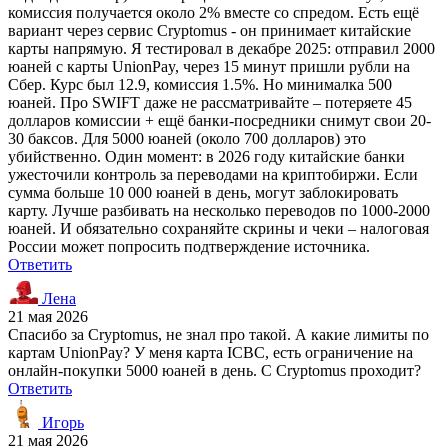
комиссия получается около 2% вместе со спредом. Есть ещё
вариант через сервис Cryptomus - он принимает китайские
карты напрямую. Я тестировал в декабре 2025: отправил 2000
юаней с карты UnionPay, через 15 минут пришли рубли на
Сбер. Курс был 12.9, комиссия 1.5%. Но минималка 500
юаней. Про SWIFT даже не рассматривайте – потеряете 45
долларов комиссии + ещё банки-посредники снимут свои 20-
30 баксов. Для 5000 юаней (около 700 долларов) это
убийственно. Один момент: в 2026 году китайские банки
ужесточили контроль за переводами на криптобиржи. Если
сумма больше 10 000 юаней в день, могут заблокировать
карту. Лучше разбивать на несколько переводов по 1000-2000
юаней. И обязательно сохраняйте скрины и чеки – налоговая
России может попросить подтверждение источника.
Ответить
Лена
21 мая 2026
Спасибо за Cryptomus, не знал про такой. А какие лимиты по
картам UnionPay? У меня карта ICBC, есть ограничение на
онлайн-покупки 5000 юаней в день. С Cryptomus проходит?
Ответить
Игорь
21 мая 2026