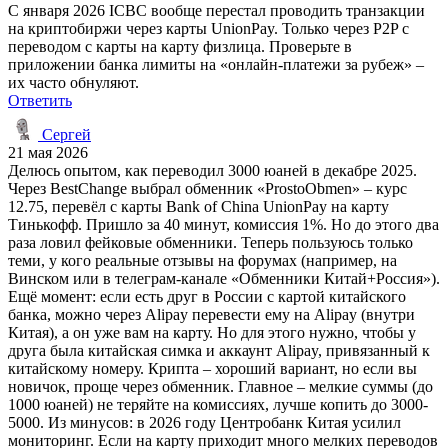
С января 2026 ICBC вообще перестал проводить транзакции
на криптобиржи через карты UnionPay. Только через P2P с
переводом с карты на карту физлица. Проверьте в
приложении банка лимиты на «онлайн-платежи за рубеж» –
их часто обнуляют.
Ответить
Сергей
21 мая 2026
Делюсь опытом, как переводил 3000 юаней в декабре 2025.
Через BestChange выбрал обменник «ProstoObmen» – курс
12.75, перевёл с карты Bank of China UnionPay на карту
Тинькофф. Пришло за 40 минут, комиссия 1%. Но до этого два
раза ловил фейковые обменники. Теперь пользуюсь только
теми, у кого реальные отзывы на форумах (например, на
Винском или в телеграм-канале «Обменники Китай+Россия»).
Ещё момент: если есть друг в России с картой китайского
банка, можно через Alipay перевести ему на Alipay (внутри
Китая), а он уже вам на карту. Но для этого нужно, чтобы у
друга была китайская симка и аккаунт Alipay, привязанный к
китайскому номеру. Крипта – хороший вариант, но если вы
новичок, проще через обменник. Главное – мелкие суммы (до
1000 юаней) не теряйте на комиссиях, лучше копить до 3000-
5000. Из минусов: в 2026 году Центробанк Китая усилил
мониторинг. Если на карту приходит много мелких переводов