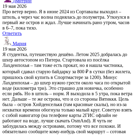
Дмитрий
19 мая 2026
Про ветер верно. Я в июне 2024 из Сортавалы выходил –
штиль, а через час волна поднялась до полуметра. Уткнулся в
первый же остров и ждал. Лучше начинать рано утром, часов
в 6–7, пока тихо.
Ответить
Мария
19 мая 2026
Я студентка, путешествую дешёво. Летом 2025 добралась до
шхер автостопом из Питера. Стартовала из посёлка
Лахденпохья – там тоже есть прокат, но я нашла частника,
который сдавал старую байдарку за 800 ₽ в сутки (без жилета,
пришлось свой купить в Спортмастере за 1200). Минус
Лахденпохья – до шхер нужно грести около часа по открытой
воде (километра три). Это страшно для новичка, особенно
если рябь. Но в штиль – норм. Я выходила в 5 утра, пока ветра
нет. Дальше – те же острова, что и со стороны Вятиккя. Цель
была – остров Хийденселькя (там красивые скалы), но из-за
нехватки времени обогнула только малый круг. Советую взять
с собой навигатор (на телефоне карты 2ГИС офлайн не
работают на воде, лучше скачать OsmAnd). Я чуть не
заблудилась между островами, потому что все похожи. И
обязательно сообщите кому-нибудь свой маршрут – сотовая