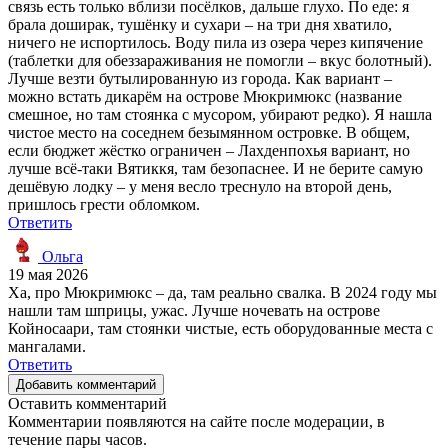
связь есть только вблизи посёлков, дальше глухо. По еде: я
брала доширак, тушёнку и сухари – на три дня хватило,
ничего не испортилось. Воду пила из озера через кипячение
(таблетки для обеззараживания не помогли – вкус болотный).
Лучше везти бутылированную из города. Как вариант –
можно встать дикарём на острове Мюкримюкс (название
смешное, но там стоянка с мусором, убирают редко). Я нашла
чистое место на соседнем безымянном островке. В общем,
если бюджет жёстко ограничен – Лахденпохья вариант, но
лучше всё-таки Вятиккя, там безопаснее. И не берите самую
дешёвую лодку – у меня весло треснуло на второй день,
пришлось грести обломком.
Ответить
Ольга
19 мая 2026
Ха, про Мюкримюкс – да, там реально свалка. В 2024 году мы
нашли там шприцы, ужас. Лучше ночевать на острове
Койносаари, там стоянки чистые, есть оборудованные места с
мангалами.
Ответить
Добавить комментарий
Оставить комментарий
Комментарии появляются на сайте после модерации, в
течение пары часов.