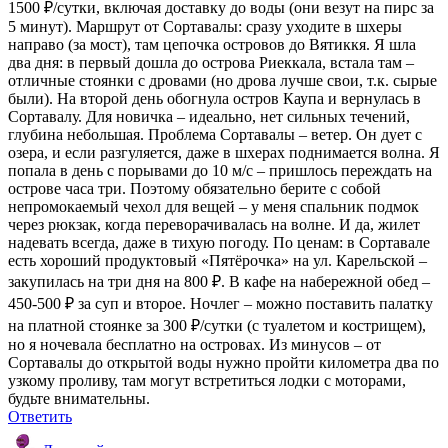
1500 ₽/сутки, включая доставку до воды (они везут на пирс за
5 минут). Маршрут от Сортавалы: сразу уходите в шхеры
направо (за мост), там цепочка островов до Вятиккя. Я шла
два дня: в первый дошла до острова Риеккала, встала там –
отличные стоянки с дровами (но дрова лучше свои, т.к. сырые
были). На второй день обогнула остров Каупа и вернулась в
Сортавалу. Для новичка – идеально, нет сильных течений,
глубина небольшая. Проблема Сортавалы – ветер. Он дует с
озера, и если разгуляется, даже в шхерах поднимается волна. Я
попала в день с порывами до 10 м/с – пришлось переждать на
острове часа три. Поэтому обязательно берите с собой
непромокаемый чехол для вещей – у меня спальник подмок
через рюкзак, когда переворачивалась на волне. И да, жилет
надевать всегда, даже в тихую погоду. По ценам: в Сортавале
есть хороший продуктовый «Пятёрочка» на ул. Карельской –
закупилась на три дня на 800 ₽. В кафе на набережной обед –
450-500 ₽ за суп и второе. Ночлег – можно поставить палатку
на платной стоянке за 300 ₽/сутки (с туалетом и кострищем),
но я ночевала бесплатно на островах. Из минусов – от
Сортавалы до открытой воды нужно пройти километра два по
узкому проливу, там могут встретиться лодки с моторами,
будьте внимательны.
Ответить