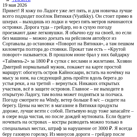
19 мая 2026
Привет! Я хожу по Ладоге уже лет пять, и для новичка лучше
всего подходит посёлок Вятиккя (Vyatikky). Он стоит прямо в
шхерах – выходишь из лодки и через пять метров начинаются
островки. Дорога туда – грейдер, но в сухую погоду
проезжают даже легковушки. Я обычно еду на своей, но если
без машины – можно доехать на рейсовом автобусе из
Сортавалы до остановки «Поворот на Вятиккя», а там пешком
километра полтора до стоянки. Прокат там есть – «Крутой
поворот» называется. В прошлом июне брал у них байдарку
«Таймень-2» за 1800 ₽ в сутки с веслами и жилетами. Хозяин
Дмитрий нормальный мужик, покажет на карте простой
маршрут: обогнуть остров Кайносаари, встать на ночёвку на
мысу за ним, на следующий день пройти вдоль берега до
устья реки, а на третий – вернуться. Никаких открытых
участков, всё в защите островов. Главное – не выходите в
открытую Ладогу, там волна может подняться за полчаса.
Погоду смотрите на Windy, ветер больше 8 м/с – сидите на
берегу. Цены на месте: в магазине в Вятиккя продукты
дороже, лучше везти с собой. Питьевую воду тоже запасайте –
в озере вода чистая, но после дождей мутновата. Если будете
ночевать на островах – костры разводить можно только в
специальных местах, штраф за нарушение от 3000 ₽. Я всегда
беру газовую горелку. Из минусов дороги – грейдер после