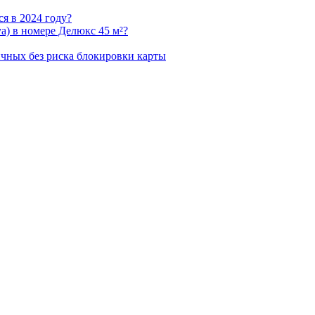
ся в 2024 году?
уа) в номере Делюкс 45 м²?
ичных без риска блокировки карты