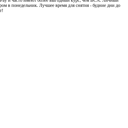
nPay и часто имеют более выгодный курс, чем BCA. Личный
ром в понедельник. Лучшее время для снятия - будние дни до
т!