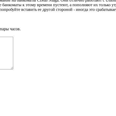
имание на банкоматы CIMB Niaga. Они отлично работают с Unio
ие банкоматы к этому времени пустеют, а пополняют их только ут
попробуйте вставить ее другой стороной - иногда это срабатывае
пары часов.