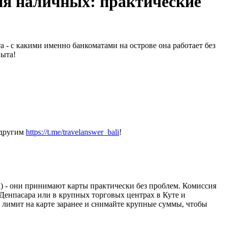
ия наличных: практические
а - с какими именно банкоматами на острове она работает без
пыта!
 другим
https://t.me/travelanswer_bali
!
a) - они принимают карты практически без проблем. Комиссия
 Денпасара или в крупных торговых центрах в Куте и
е лимит на карте заранее и снимайте крупные суммы, чтобы