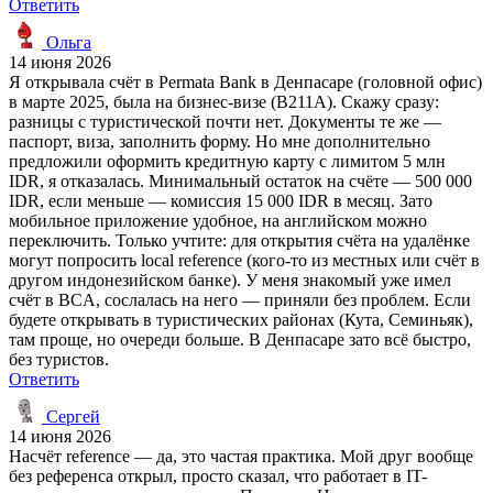
Ответить
Ольга
14 июня 2026
Я открывала счёт в Permata Bank в Денпасаре (головной офис)
в марте 2025, была на бизнес-визе (B211A). Скажу сразу:
разницы с туристической почти нет. Документы те же —
паспорт, виза, заполнить форму. Но мне дополнительно
предложили оформить кредитную карту с лимитом 5 млн
IDR, я отказалась. Минимальный остаток на счёте — 500 000
IDR, если меньше — комиссия 15 000 IDR в месяц. Зато
мобильное приложение удобное, на английском можно
переключить. Только учтите: для открытия счёта на удалёнке
могут попросить local reference (кого-то из местных или счёт в
другом индонезийском банке). У меня знакомый уже имел
счёт в BCA, сослалась на него — приняли без проблем. Если
будете открывать в туристических районах (Кута, Семиньяк),
там проще, но очереди больше. В Денпасаре зато всё быстро,
без туристов.
Ответить
Сергей
14 июня 2026
Насчёт reference — да, это частая практика. Мой друг вообще
без референса открыл, просто сказал, что работает в IT-