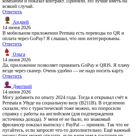
компании и показал контракт. Приняли. Но лучше иметь на
всякий случай.
Ответить
Андрей
14 июня 2026
В мобильном приложении Permata есть переводы по QR и
оплата через GoPay? Я слышал, что они интегрированы.
Ответить
Ольга
14 июня 2026
Да, приложение позволяет привязать GoPay и QRIS. Я плачу
везде через сканер. Очень удобно — не надо носить карту.
Ответить
Дмитрий
14 июня 2026
Могу добавить по опыту 2024 года. Тогда я открывал счёт в
Permata в Убуде на социальную визу (B211B). В отделении
сказали, что с туристической тоже можно, но попросили
справку с работы на английском (для подтверждения
источника дохода). У меня её не было, но знакомый
фрилансер показал выписку с PayPal — приняли. Так что не
пугайтесь, если запросят что-то дополнительно. Ещё важный
нюанс: банк может отказать, если ваше имя в паспорте не