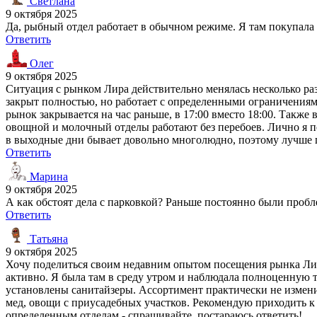
Светлана
9 октября 2025
Да, рыбный отдел работает в обычном режиме. Я там покупала 
Ответить
Олег
9 октября 2025
Ситуация с рынком Лира действительно менялась несколько ра
закрыт полностью, но работает с определенными ограничения
рынок закрывается на час раньше, в 17:00 вместо 18:00. Также
овощной и молочный отделы работают без перебоев. Лично я п
в выходные дни бывает довольно многолюдно, поэтому лучше п
Ответить
Марина
9 октября 2025
А как обстоят дела с парковкой? Раньше постоянно были пробл
Ответить
Татьяна
9 октября 2025
Хочу поделиться своим недавним опытом посещения рынка Лира
активно. Я была там в среду утром и наблюдала полноценную т
установлены санитайзеры. Ассортимент практически не измен
мед, овощи с приусадебных участков. Рекомендую приходить к о
определенным отделам - спрашивайте, постараюсь ответить!