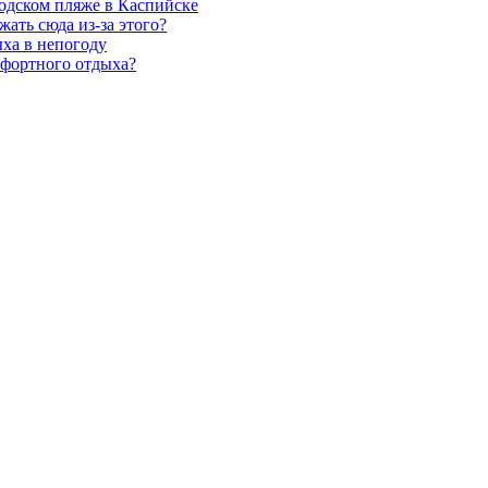
одском пляже в Каспийске
ать сюда из-за этого?
ыха в непогоду
мфортного отдыха?