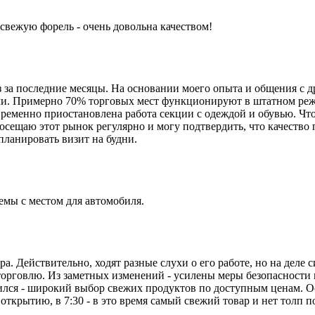
свежую форель - очень довольна качеством!
з за последние месяцы. На основании моего опыта и общения с 
ми. Примерно 70% торговых мест функционируют в штатном реж
 временно приостановлена работа секции с одеждой и обувью. Что
осещаю этот рынок регулярно и могу подтвердить, что качество
ланировать визит на будни.
емы с местом для автомобиля.
. Действительно, ходят разные слухи о его работе, но на деле
орговлю. Из заметных изменений - усилены меры безопасности и
ился - широкий выбор свежих продуктов по доступным ценам. О
ткрытию, в 7:30 - в это время самый свежий товар и нет толп п