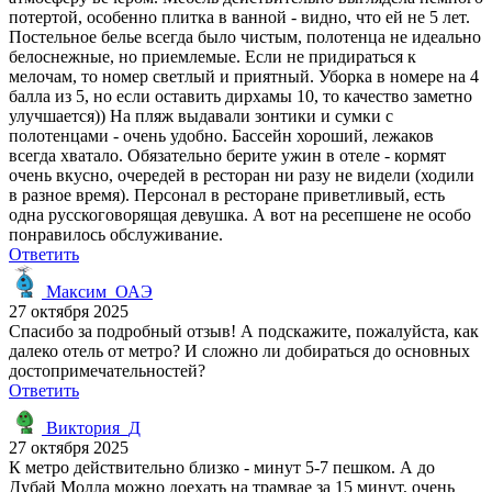
потертой, особенно плитка в ванной - видно, что ей не 5 лет.
Постельное белье всегда было чистым, полотенца не идеально
белоснежные, но приемлемые. Если не придираться к
мелочам, то номер светлый и приятный. Уборка в номере на 4
балла из 5, но если оставить дирхамы 10, то качество заметно
улучшается)) На пляж выдавали зонтики и сумки с
полотенцами - очень удобно. Бассейн хороший, лежаков
всегда хватало. Обязательно берите ужин в отеле - кормят
очень вкусно, очередей в ресторан ни разу не видели (ходили
в разное время). Персонал в ресторане приветливый, есть
одна русскоговорящая девушка. А вот на ресепшене не особо
понравилось обслуживание.
Ответить
Максим_ОАЭ
27 октября 2025
Спасибо за подробный отзыв! А подскажите, пожалуйста, как
далеко отель от метро? И сложно ли добираться до основных
достопримечательностей?
Ответить
Виктория_Д
27 октября 2025
К метро действительно близко - минут 5-7 пешком. А до
Дубай Молла можно доехать на трамвае за 15 минут, очень