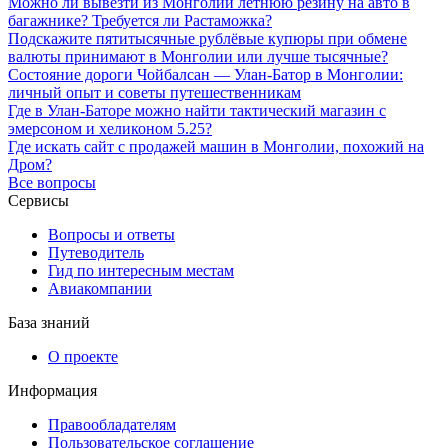
Можно ли вывезти из Монголии летнюю резину на авто в
багажнике? Требуется ли Растаможка?
Подскажите пятитысячные рублёвые купюры при обмене
валюты принимают в Монголии или лучше тысячные?
Состояние дороги Чойбалсан — Улан-Батор в Монголии:
личный опыт и советы путешественникам
Где в Улан-Баторе можно найти тактический магазин с
эмерсоном и хеликоном 5.25?
Где искать сайт с продажей машин в Монголии, похожий на
Дром?
Все вопросы
Сервисы
Вопросы и ответы
Путеводитель
Гид по интересным местам
Авиакомпании
База знаний
О проекте
Информация
Правообладателям
Пользовательское соглашение