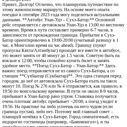
Привет, Долгор! Отлично, что планируешь путешествие по
этому живописному маршруту. На основе моего опыта
поездки в сентябре 2023 года могу поделиться актуальными
данными. **Автобус Улан-Удэ – Сухэ-Батор:** Основной
рейс отправляется с автовокзала Улан-Удэ в 13:00 по местному
времени. Время в пути составляет примерно 6-7 часов, в
зависимости от прохождения границы. Прибытие в Сухэ-
Батор ориентировочно в 19:00-20:00 (учитывай разницу в 1
час, в Монголии время на час ahead). Границу (пункт
пропуска Кяхта/Алтанбулаг) проходят все вместе в автобусе,
это может занять от 40 минут до 1.5 часов. Советую быть на
вокзале к 12:00, чтобы спокойно купить билет и занять
удобное место. **Поезд Сухэ-Батор – Улан-Батор:** Здесь
важно: поезд отправляется не из самого Сухэ-Батора, а со
станции **Сүхбаатар (Сукбаатар)**. Это одна станция перед
городом, до неё от автовокзала Сухэ-Батора ехать на такси
минут 10. Поезд № 276 или № 4 отправляется, как правило, в
19:56 по монгольскому времени. В пути он около 8-9 часов,
прибывает в Улан-Батор рано утром. Стыковка получается
очень плотная: автобус прибывает ~20:00, а поезд уходит в
19:56. На практике ты либо успеешь на него чудом (если
граница пустая), либо нет. Поэтому мой главный совет –
планируй ночёвку в Сухэ-Баторе. Город симпатичный, есть
недорогие гостиницы (например, «Баянмонгол»), и ты
спокойно уедешь утром следующим поездом.