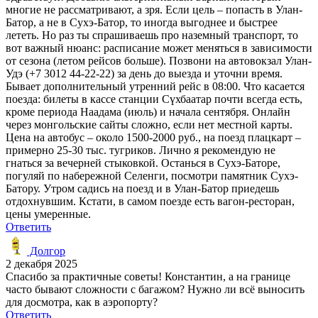
многие не рассматривают, а зря. Если цель – попасть в Улан-
Батор, а не в Сухэ-Батор, то иногда выгоднее и быстрее
лететь. Но раз ты спрашиваешь про наземный транспорт, то
вот важный нюанс: расписание может меняться в зависимости
от сезона (летом рейсов больше). Позвони на автовокзал Улан-
Удэ (+7 3012 44-22-22) за день до выезда и уточни время.
Бывает дополнительный утренний рейс в 08:00. Что касается
поезда: билеты в кассе станции Сүхбаатар почти всегда есть,
кроме периода Наадама (июль) и начала сентября. Онлайн
через монгольские сайты сложно, если нет местной карты.
Цена на автобус – около 1500-2000 руб., на поезд плацкарт –
примерно 25-30 тыс. тугриков. Лично я рекомендую не
гнаться за вечерней стыковкой. Останься в Сухэ-Баторе,
погуляй по набережной Селенги, посмотри памятник Сухэ-
Батору. Утром садись на поезд и в Улан-Батор приедешь
отдохнувшим. Кстати, в самом поезде есть вагон-ресторан,
цены умеренные.
Ответить
Долгор
2 декабря 2025
Спасибо за практичные советы! Константин, а на границе
часто бывают сложности с багажом? Нужно ли всё выносить
для досмотра, как в аэропорту?
Ответить