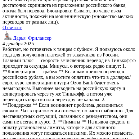
достаточно скриншота из приложения российского банка,
откуда был перевод. Блокировки бывают, но чаще из-за
активности, похожей на мошенническую (множество мелких
переводов от разных лиц).
Ответить
Дарья_Фрилансер
4 декабря 2025
Работает, но готовьтесь к танцам с бубном. Я пользуюсь около
года для получения платежей от заказчиков из России.
Главный плюс — скорость зачисления: перевод из Тинькоффф
приходит за секунды. Минусы, о которых редко пишут: 1.
**Конвертация — грабеж.** Если вам пришел перевод в
российских рублях, а вы хотите оплатить что-то в долларах/
евро, курс конвертации внутри Ozon Bank будет очень
невыгодным. Выгоднее выводить на российскую карту и
конвертировать через ту же Тинькофф, а потом уже
переводить обратно или через другие каналы. 2.
**Поддержка.** Если возникнет проблема, дозвониться
сложно. Чат в приложении отвечает, но часто шаблонно. Для
нестандартных ситуаций, связанных с резидентством, они
сами не всегда в курсе. 3. **Лимиты.** На вывод средств и
оплату установлены лимиты, которые для активного
пользования могут показаться низкими. Их можно повысить,
но для этого нужна дополнительная верификация, иногда с