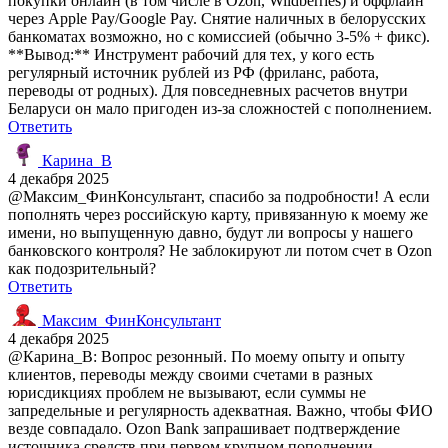
покупки онлайн (в том числе в Ozon, Wildberries) и оффлайн
через Apple Pay/Google Pay. Снятие наличных в белорусских
банкоматах возможно, но с комиссией (обычно 3-5% + фикс).
**Вывод:** Инструмент рабочий для тех, у кого есть
регулярный источник рублей из РФ (фриланс, работа,
переводы от родных). Для повседневных расчетов внутри
Беларуси он мало пригоден из-за сложностей с пополнением.
Ответить
Карина_В
4 декабря 2025
@Максим_ФинКонсультант, спасибо за подробности! А если
пополнять через российскую карту, привязанную к моему же
имени, но выпущенную давно, будут ли вопросы у нашего
банковского контроля? Не заблокируют ли потом счет в Ozon
как подозрительный?
Ответить
Максим_ФинКонсультант
4 декабря 2025
@Карина_В: Вопрос резонный. По моему опыту и опыту
клиентов, переводы между своими счетами в разных
юрисдикциях проблем не вызывают, если суммы не
запредельные и регулярность адекватная. Важно, чтобы ФИО
везде совпадало. Ozon Bank запрашивает подтверждение
источника средств при первом крупном пополнении —