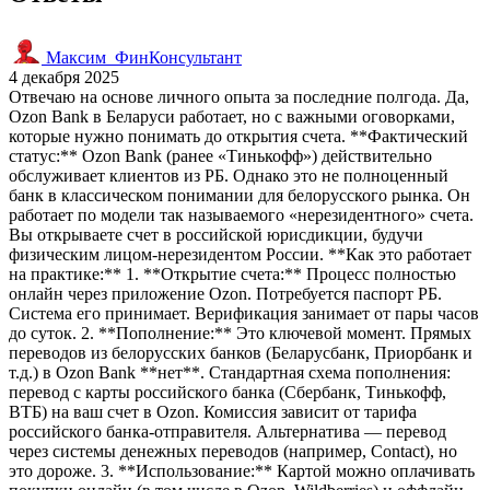
Максим_ФинКонсультант
4 декабря 2025
Отвечаю на основе личного опыта за последние полгода. Да,
Ozon Bank в Беларуси работает, но с важными оговорками,
которые нужно понимать до открытия счета. **Фактический
статус:** Ozon Bank (ранее «Тинькофф») действительно
обслуживает клиентов из РБ. Однако это не полноценный
банк в классическом понимании для белорусского рынка. Он
работает по модели так называемого «нерезидентного» счета.
Вы открываете счет в российской юрисдикции, будучи
физическим лицом-нерезидентом России. **Как это работает
на практике:** 1. **Открытие счета:** Процесс полностью
онлайн через приложение Ozon. Потребуется паспорт РБ.
Система его принимает. Верификация занимает от пары часов
до суток. 2. **Пополнение:** Это ключевой момент. Прямых
переводов из белорусских банков (Беларусбанк, Приорбанк и
т.д.) в Ozon Bank **нет**. Стандартная схема пополнения:
перевод с карты российского банка (Сбербанк, Тинькофф,
ВТБ) на ваш счет в Ozon. Комиссия зависит от тарифа
российского банка-отправителя. Альтернатива — перевод
через системы денежных переводов (например, Contact), но
это дороже. 3. **Использование:** Картой можно оплачивать