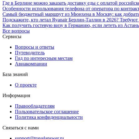
Где в Берлине можно заказать доставку еды с оплатой российск
Особенности использования телефона от оператора по контрак
Самый бюджетный маршрут из Мюнхена в Москву: как добратьс
Подскажите, кто летал Ryanair Берлин-Таллин в 2026? Требую
Как получить гостевую визу в Германию, если лететь из Астаны
Все вопросы
Сервисы
Вопросы и ответы
Путеводитель
Гид по интересным местам
Авиакомпании
База знаний
О проекте
Информация
Правообладателям
Пользовательское соглашение
Политика конфиденциальности
Связаться с нами
support@travelanswer.ru