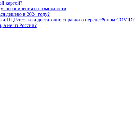
ой картой?
ту: ограничения и возможности
я дешево в 2024 году?
т ли ПЦР-тест или достаточно справки о перенесённом COVID?
, а не из России?