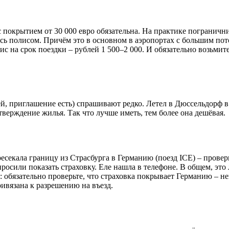
 с покрытием от 30 000 евро обязательна. На практике погранич
ались полисом. Причём это в основном в аэропортах с большим 
 на срок поездки – рублей 1 500–2 000. И обязательно возьмите
й, приглашение есть) спрашивают редко. Летел в Дюссельдорф в 
дтверждение жилья. Так что лучше иметь, тем более она дешёвая.
ресекала границу из Страсбурга в Германию (поезд ICE) – провер
опросили показать страховку. Еле нашла в телефоне. В общем, эт
ет: обязательно проверьте, что страховка покрывает Германию –
привязана к разрешению на въезд.