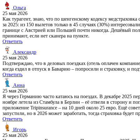
Ольга
25 мая 2026
Как турагент, знаю, что по шенгенскому кодексу медстраховка
за 2025: из 150 вылетов только в 45 случаях (30%) интересов
границе с Австрией или Польшей почти никогда. Дешёвый полис
принимают, если нет сканера на пункте.
Ответить
Александр
25 мая 2026
Подтверждаю, что в деловых поездках (отель оплачен компание
когда ездил в отпуск в Баварию – попросили и страховку, и по
Ответить
Анна
25 мая 2026
Я через Германию часто катаюсь на поездах. В декабре 2025 пе
ноябре летела из Стамбула в Берлин – её отвели в сторону и п
приложение Tripinsurance – на 10 дней около 25 евро. Ещё сов
запустили, но в 2026 может заработать, тогда страховка будет 
Ответить
Игорь
25 мая 2026