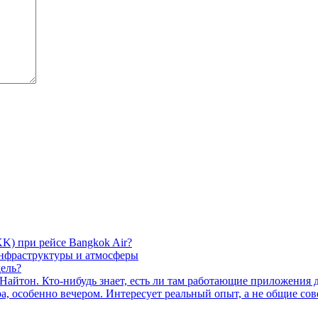
K) при рейсе Bangkok Air?
инфраструктуры и атмосферы
ель?
 Найтон. Кто-нибудь знает, есть ли там работающие приложения 
а, особенно вечером. Интересует реальный опыт, а не общие сов