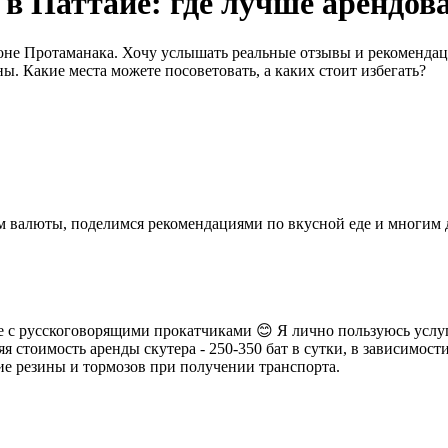
в Паттайе: где лучше арендов
не Протаманака. Хочу услышать реальные отзывы и рекомендаци
ы. Какие места можете посоветовать, а каких стоит избегать?
ном валюты, поделимся рекомендациями по вкусной еде и многим
е с русскоговорящими прокатчиками 😊 Я лично пользуюсь услуг
 стоимость аренды скутера - 250-350 бат в сутки, в зависимост
е резины и тормозов при получении транспорта.