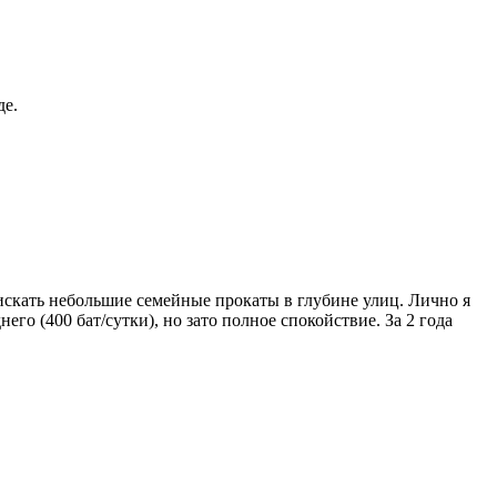
де.
искать небольшие семейные прокаты в глубине улиц. Лично я
го (400 бат/сутки), но зато полное спокойствие. За 2 года
.