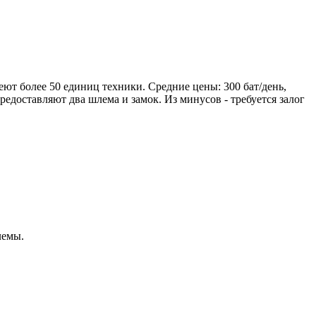
меют более 50 единиц техники. Средние цены: 300 бат/день,
едоставляют два шлема и замок. Из минусов - требуется залог
лемы.