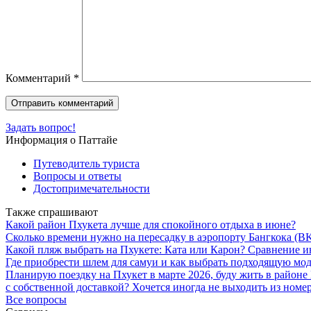
Комментарий
*
Задать вопрос!
Информация о Паттайе
Путеводитель туриста
Вопросы и ответы
Достопримечательности
Также спрашивают
Какой район Пхукета лучше для спокойного отдыха в июне?
Сколько времени нужно на пересадку в аэропорту Бангкока (BK
Какой пляж выбрать на Пхукете: Ката или Карон? Сравнение 
Где приобрести шлем для самуи и как выбрать подходящую мод
Планирую поездку на Пхукет в марте 2026, буду жить в районе
с собственной доставкой? Хочется иногда не выходить из номер
Все вопросы