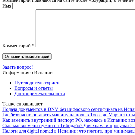
Комментарии появляются на сайте после модерации, в течение 
Имя
Комментарий
*
Задать вопрос!
Информация о Испании
Путеводитель туриста
Вопросы и ответы
Достопримечательности
Также спрашивают
Подача документов в DNV без цифрового сертификата из Испа
Где безопасно оставить машину на ночь в Тосса де Мар: платн
Как заменить внутренний паспорт РФ, находясь в Испании: во
Сколько времени нужно на Тибидабо? Для храма и прогулки 2–3
Налоги для digital nomad в Испании: что платить при минимал