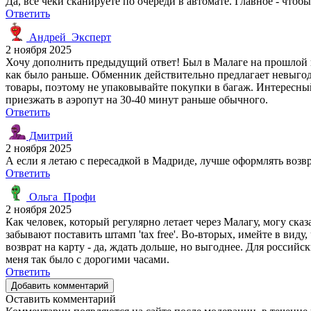
Да, все чеки сканируете по очереди в автомате. Главное - что
Ответить
Андрей_Эксперт
2 ноября 2025
Хочу дополнить предыдущий ответ! Был в Малаге на прошлой не
как было раньше. Обменник действительно предлагает невыгод
товары, поэтому не упаковывайте покупки в багаж. Интересны
приезжать в аэропут на 30-40 минут раньше обычного.
Ответить
Дмитрий
2 ноября 2025
А если я летаю с пересадкой в Мадриде, лучше оформлять возв
Ответить
Ольга_Профи
2 ноября 2025
Как человек, который регулярно летает через Малагу, могу сказ
забывают поставить штамп 'tax free'. Во-вторых, имейте в вид
возврат на карту - да, ждать дольше, но выгоднее. Для российс
меня так было с дорогими часами.
Ответить
Добавить комментарий
Оставить комментарий