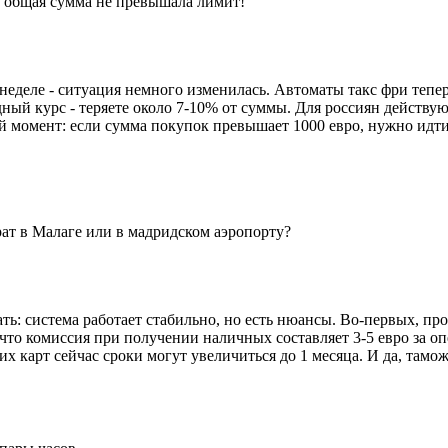
бы общая сумма не превышала лимит!
деле - ситуация немного изменилась. Автоматы такс фри теперь
ный курс - теряете около 7-10% от суммы. Для россиян действую
й момент: если сумма покупок превышает 1000 евро, нужно идти 
рат в Малаге или в мадридском аэропорту?
ать: система работает стабильно, но есть нюансы. Во-первых, пр
у, что комиссия при получении наличных составляет 3-5 евро за
ких карт сейчас сроки могут увеличиться до 1 месяца. И да, там