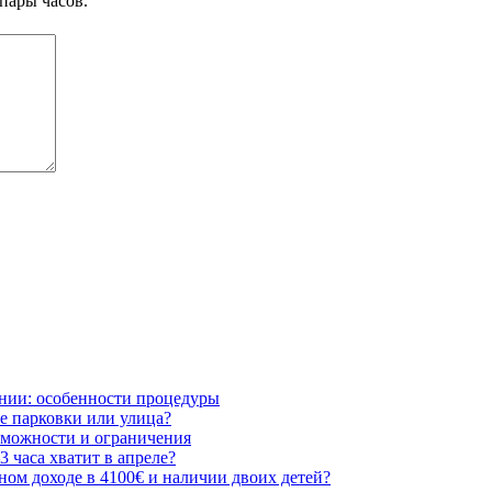
пары часов.
нии: особенности процедуры
ые парковки или улица?
зможности и ограничения
 часа хватит в апреле?
ьном доходе в 4100€ и наличии двоих детей?