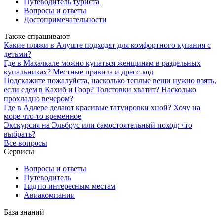
Путеводитель туриста
Вопросы и ответы
Достопримечательности
Также спрашивают
Какие пляжи в Алуште подходят для комфортного купания с
детьми?
Где в Махачкале можно купаться женщинам в раздельных
купальниках? Местные правила и дресс-код
Подскажите пожалуйста, насколько теплые вещи нужно взять,
если едем в Кахиб и Гоор? Толстовки хватит? Насколько
прохладно вечером?
Где в Адлере делают красивые татуировки хной? Хочу на
море что-то временное
Экскурсия на Эльбрус или самостоятельный поход: что
выбрать?
Все вопросы
Сервисы
Вопросы и ответы
Путеводитель
Гид по интересным местам
Авиакомпании
База знаний