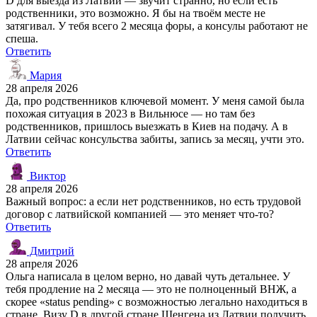
D для выезда из Латвии — звучит странно, но если есть
родственники, это возможно. Я бы на твоём месте не
затягивал. У тебя всего 2 месяца форы, а консулы работают не
спеша.
Ответить
Мария
28 апреля 2026
Да, про родственников ключевой момент. У меня самой была
похожая ситуация в 2023 в Вильнюсе — но там без
родственников, пришлось выезжать в Киев на подачу. А в
Латвии сейчас консульства забиты, запись за месяц, учти это.
Ответить
Виктор
28 апреля 2026
Важный вопрос: а если нет родственников, но есть трудовой
договор с латвийской компанией — это меняет что-то?
Ответить
Дмитрий
28 апреля 2026
Ольга написала в целом верно, но давай чуть детальнее. У
тебя продление на 2 месяца — это не полноценный ВНЖ, а
скорее «status pending» с возможностью легально находиться в
стране. Визу D в другой стране Шенгена из Латвии получить