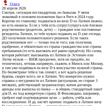
Ольга
28 апреля 2026
Смотри, ситуация нестандартная, но бывалая. У меня
знакомый в похожем положении был в Риге в 2024 году.
Коротко по главному: подаваться на визу D из Латвии можно,
но есть нюансы. Если у тебя есть супруг/супруга или близкие
родственники (родители, дети) — граждане или постоянные
резиденты Латвии, то тебе нужно подавать на D уже отсюда,
ДО получения положительного решения. Если таких
родственников нет — только после того, как получишь
одобрение, и обязательно из страны гражданства или страны
пребывания (то есть выезжать всё равно придётся). Но схема,
которая работает: выезжаешь из Латвии (в Эстонию или
Литву нельзя — ВНЖ просрочен, хотя он продлён, но
технически), летишь напрямую, скажем, в Минск или Москву,
и там уже подаёшься на визу D в консульство нужной страны.
По биометрике тебя и так снимут, а вот ждать решения
будешь, скорее всего, не в Латвии. Что конкретно нужно:
справка о несудимости из Латвии (актуальная, не старше 3
месяцев), действующий загранпаспорт, копия договора
аренды или выписка из банка — в общем, стандартный пакет
для D, но под конкретную страну. В Финляндию, например,
требуют ещё подтверждение цели — работа, учёба или
воссоединение. И да, насчёт иронии: подавать в Латвии визу