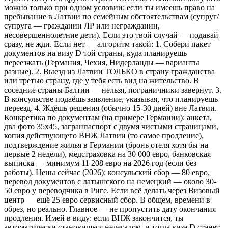
можно только при одном условии: если ты имеешь право на
пребывание в Латвии по семейным обстоятельствам (супруг/
супруга — гражданин ЛР или негражданин,
несовершеннолетние дети). Если это твой случай — подавай
сразу, не жди. Если нет — алгоритм такой: 1. Собери пакет
документов на визу D той страны, куда планируешь
переезжать (Германия, Чехия, Нидерланды — варианты
разные). 2. Выезд из Латвии ТОЛЬКО в страну гражданства
или третью страну, где у тебя есть вид на жительство. В
соседние страны Балтии — нельзя, пограничники завернут. 3.
В консульстве подаёшь заявление, указывая, что планируешь
переезд. 4. Ждёшь решения (обычно 15-30 дней) вне Латвии.
Конкретика по документам (на примере Германии): анкета,
два фото 35х45, загранпаспорт с двумя чистыми страницами,
копия действующего ВНЖ Латвии (то самое продление),
подтверждение жилья в Германии (бронь отеля хотя бы на
первые 2 недели), медстраховка на 30 000 евро, банковская
выписка — минимум 11 208 евро на 2026 год (если без
работы). Цены сейчас (2026): консульский сбор — 80 евро,
перевод документов с латышского на немецкий — около 30-
50 евро у переводчика в Риге. Если всё делать через Визовый
центр — ещё 25 евро сервисный сбор. В общем, времени в
обрез, но реально. Главное — не пропустить дату окончания
продления. Имей в виду: если ВНЖ закончится, ты
автоматически становишься нелегалом, и тогда виза D станет