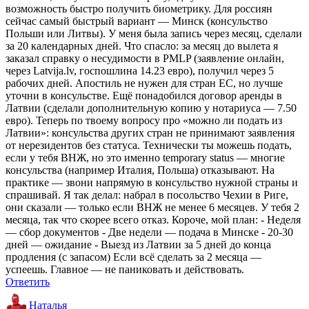
возможность быстро получить биометрику. Для россиян
сейчас самый быстрый вариант — Минск (консульство
Польши или Литвы). У меня была запись через месяц, сделали
за 20 календарных дней. Что спасло: за месяц до вылета я
заказал справку о несудимости в PMLP (заявление онлайн,
через Latvija.lv, госпошлина 14.23 евро), получил через 5
рабочих дней. Апостиль не нужен для стран ЕС, но лучше
уточни в консульстве. Ещё понадобился договор аренды в
Латвии (сделали дополнительную копию у нотариуса — 7.50
евро). Теперь по твоему вопросу про «можно ли подать из
Латвии»: консульства других стран не принимают заявления
от нерезидентов без статуса. Технически ты можешь подать,
если у тебя ВНЖ, но это именно temporary status — многие
консульства (например Италия, Польша) отказывают. На
практике — звони напрямую в консульство нужной страны и
спрашивай. Я так делал: набрал в посольство Чехии в Риге,
они сказали — только если ВНЖ не менее 6 месяцев. У тебя 2
месяца, так что скорее всего отказ. Короче, мой план: - Неделя
— сбор документов - Две недели — подача в Минске - 20-30
дней — ожидание - Выезд из Латвии за 5 дней до конца
продления (с запасом) Если всё сделать за 2 месяца —
успеешь. Главное — не паниковать и действовать.
Ответить
Наталья