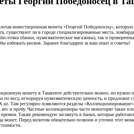
ты Георгий Победоносец в Таш
олотая инвестиционная монета «Георгий Победоносец», которую 
а, существуют ли в городе специализированные места, ломбард
йн-точки (банки, нумизматические магазины), так и проверенн
ы избежать рисков. Заранее благодарен за ваш опыт и советы!
тиционную монету в Ташкенте действительно можно, но нужно по
о по весу, игнорируя нумизматическую ценность, и предложат 
X.uz. Там регулярно появляются разделы «Коллекционирование»
а, вес и пробу. Частные коллекционеры часто мониторят такие п
ремия. Также рекомендую заглянуть в банки, которые работают
а монет. Перед визитом обязательно позвони и уточни этот мом
стоимости.