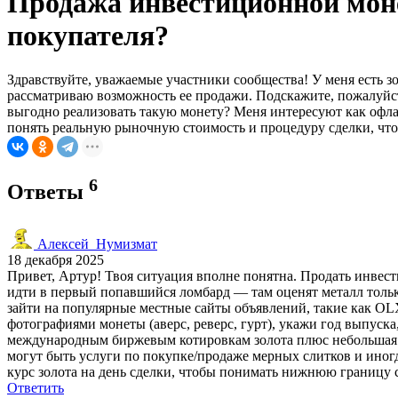
Продажа инвестиционной моне
покупателя?
Здравствуйте, уважаемые участники сообщества! У меня есть з
рассматриваю возможность ее продажи. Подскажите, пожалуйст
выгодно реализовать такую монету? Меня интересуют как офла
понять реальную рыночную стоимость и процедуру сделки, чтоб
6
Ответы
Алексей_Нумизмат
18 декабря 2025
Привет, Артур! Твоя ситуация вполне понятна. Продать инвес
идти в первый попавшийся ломбард — там оценят металл тольк
зайти на популярные местные сайты объявлений, такие как OL
фотографиями монеты (аверс, реверс, гурт), укажи год выпуск
международным биржевым котировкам золота плюс небольшая п
могут быть услуги по покупке/продаже мерных слитков и иногд
курс золота на день сделки, чтобы понимать нижнюю границу 
Ответить