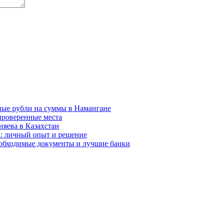
ные рубли на суммы в Намангане
проверенные места
няева в Казахстан
а: личный опыт и решение
необходимые документы и лучшие банки