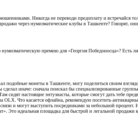
мошенниками. Никогда не переводи предоплату и встречайся тол
 продажи через нумизматические клубы в Ташкенте? Говорят, он
о нумизматическую премию для «Георгия Победоносца»? Есть ли 
упал подобные монеты в Ташкенте, могу поделиться своим взгл
бы сделал иначе: сначала поискал бы специализированные группы
м сидят настоящие энтузиасты, которые смогут дать тебе предв
а OLX. Что касается офлайна, рекомендую посетить антикварные
связи и могут выступить посредниками за небольшой процент. И
». Это идеальная площадка для быстрой и легальной продажи к