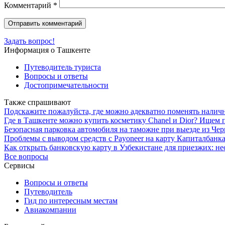
Комментарий
*
Задать вопрос!
Информация о Ташкенте
Путеводитель туриста
Вопросы и ответы
Достопримечательности
Также спрашивают
Подскажите пожалуйста, где можно адекватно поменять налич
Где в Ташкенте можно купить косметику Chanel и Dior? Ищем 
Безопасная парковка автомобиля на таможне при выезде из Чер
Проблемы с выводом средств с Payoneer на карту Капиталбанк
Как открыть банковскую карту в Узбекистане для приезжих: 
Все вопросы
Сервисы
Вопросы и ответы
Путеводитель
Гид по интересным местам
Авиакомпании