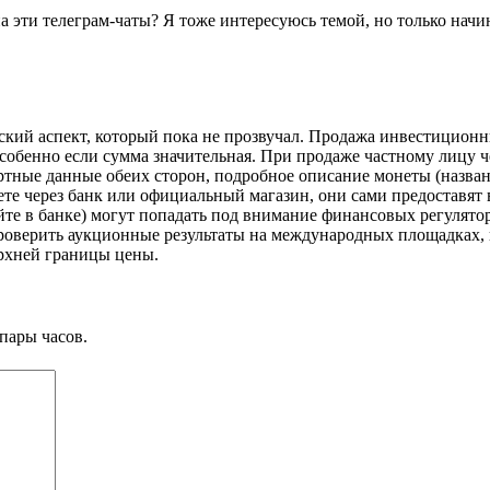
а эти телеграм-чаты? Я тоже интересуюсь темой, но только нач
кий аспект, который пока не прозвучал. Продажа инвестиционн
собенно если сумма значительная. При продаже частному лицу ч
тные данные обеих сторон, подробное описание монеты (название
ете через банк или официальный магазин, они сами предоставят в
те в банке) могут попадать под внимание финансовых регулятор
 проверить аукционные результаты на международных площадках,
рхней границы цены.
пары часов.