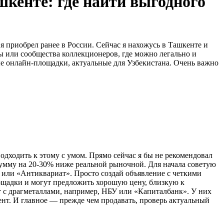
кенте: где найти выгодного
я приобрел ранее в России. Сейчас я нахожусь в Ташкенте и
ы или сообщества коллекционеров, где можно легально и
ые онлайн-площадки, актуальные для Узбекистана. Очень важно
дходить к этому с умом. Прямо сейчас я бы не рекомендовал
сумму на 20-30% ниже реальной рыночной. Для начала советую
 или «Антиквариат». Просто создай объявление с четкими
лощадки и могут предложить хорошую цену, близкую к
 с драгметаллами, например, НБУ или «Капиталбанк». У них
ент. И главное — прежде чем продавать, проверь актуальный