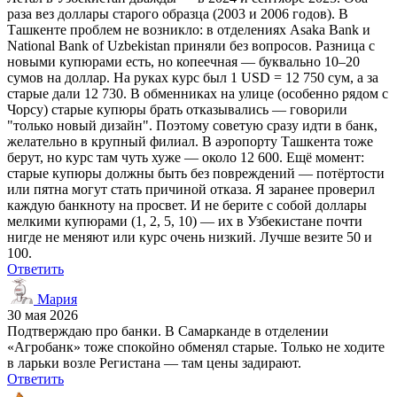
раза вез доллары старого образца (2003 и 2006 годов). В
Ташкенте проблем не возникло: в отделениях Asaka Bank и
National Bank of Uzbekistan приняли без вопросов. Разница с
новыми купюрами есть, но копеечная — буквально 10–20
сумов на доллар. На руках курс был 1 USD = 12 750 сум, а за
старые дали 12 730. В обменниках на улице (особенно рядом с
Чорсу) старые купюры брать отказывались — говорили
"только новый дизайн". Поэтому советую сразу идти в банк,
желательно в крупный филиал. В аэропорту Ташкента тоже
берут, но курс там чуть хуже — около 12 600. Ещё момент:
старые купюры должны быть без повреждений — потёртости
или пятна могут стать причиной отказа. Я заранее проверил
каждую банкноту на просвет. И не берите с собой доллары
мелкими купюрами (1, 2, 5, 10) — их в Узбекистане почти
нигде не меняют или курс очень низкий. Лучше везите 50 и
100.
Ответить
Мария
30 мая 2026
Подтверждаю про банки. В Самарканде в отделении
«Агробанк» тоже спокойно обменял старые. Только не ходите
в ларьки возле Регистана — там цены задирают.
Ответить