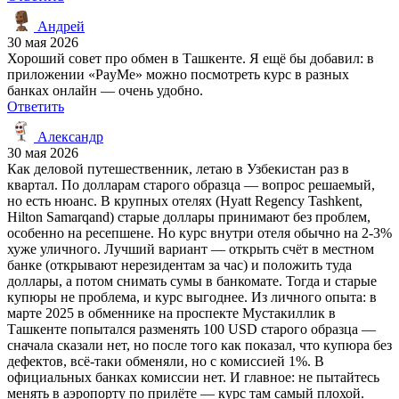
Андрей
30 мая 2026
Хороший совет про обмен в Ташкенте. Я ещё бы добавил: в
приложении «PayMe» можно посмотреть курс в разных
банках онлайн — очень удобно.
Ответить
Александр
30 мая 2026
Как деловой путешественник, летаю в Узбекистан раз в
квартал. По долларам старого образца — вопрос решаемый,
но есть нюанс. В крупных отелях (Hyatt Regency Tashkent,
Hilton Samarqand) старые доллары принимают без проблем,
особенно на ресепшене. Но курс внутри отеля обычно на 2-3%
хуже уличного. Лучший вариант — открыть счёт в местном
банке (открывают нерезидентам за час) и положить туда
доллары, а потом снимать сумы в банкомате. Тогда и старые
купюры не проблема, и курс выгоднее. Из личного опыта: в
марте 2025 в обменнике на проспекте Мустакиллик в
Ташкенте попытался разменять 100 USD старого образца —
сначала сказали нет, но после того как показал, что купюра без
дефектов, всё-таки обменяли, но с комиссией 1%. В
официальных банках комиссии нет. И главное: не пытайтесь
менять в аэропорту по прилёте — курс там самый плохой.