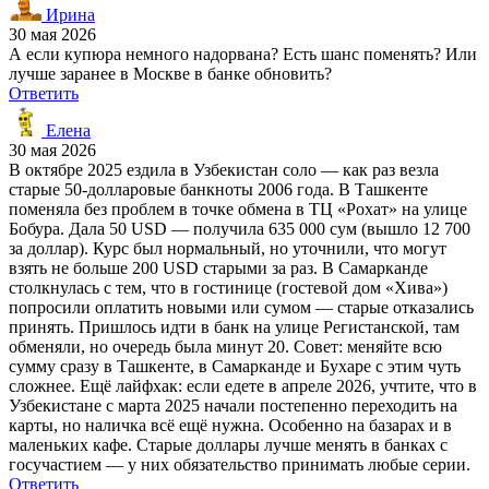
Ирина
30 мая 2026
А если купюра немного надорвана? Есть шанс поменять? Или
лучше заранее в Москве в банке обновить?
Ответить
Елена
30 мая 2026
В октябре 2025 ездила в Узбекистан соло — как раз везла
старые 50-долларовые банкноты 2006 года. В Ташкенте
поменяла без проблем в точке обмена в ТЦ «Рохат» на улице
Бобура. Дала 50 USD — получила 635 000 сум (вышло 12 700
за доллар). Курс был нормальный, но уточнили, что могут
взять не больше 200 USD старыми за раз. В Самарканде
столкнулась с тем, что в гостинице (гостевой дом «Хива»)
попросили оплатить новыми или сумом — старые отказались
принять. Пришлось идти в банк на улице Регистанской, там
обменяли, но очередь была минут 20. Совет: меняйте всю
сумму сразу в Ташкенте, в Самарканде и Бухаре с этим чуть
сложнее. Ещё лайфхак: если едете в апреле 2026, учтите, что в
Узбекистане с марта 2025 начали постепенно переходить на
карты, но наличка всё ещё нужна. Особенно на базарах и в
маленьких кафе. Старые доллары лучше менять в банках с
госучастием — у них обязательство принимать любые серии.
Ответить