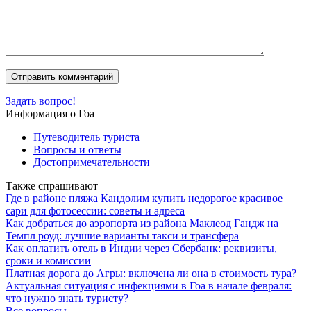
Задать вопрос!
Информация о Гоа
Путеводитель туриста
Вопросы и ответы
Достопримечательности
Также спрашивают
Где в районе пляжа Кандолим купить недорогое красивое
сари для фотосессии: советы и адреса
Как добраться до аэропорта из района Маклеод Гандж на
Темпл роуд: лучшие варианты такси и трансфера
Как оплатить отель в Индии через Сбербанк: реквизиты,
сроки и комиссии
Платная дорога до Агры: включена ли она в стоимость тура?
Актуальная ситуация с инфекциями в Гоа в начале февраля:
что нужно знать туристу?
Все вопросы