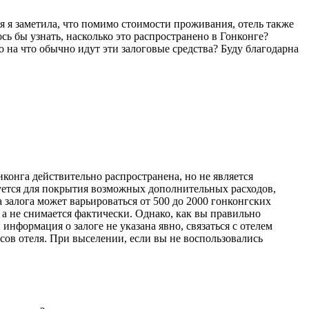
я я заметила, что помимо стоимости проживания, отель также
сь бы узнать, насколько это распространено в Гонконге?
о на что обычно идут эти залоговые средства? Буду благодарна
нконга действительно распространена, но не является
зуется для покрытия возможных дополнительных расходов,
 залога может варьироваться от 500 до 2000 гонконгских
, а не снимается фактически. Однако, как вы правильно
информация о залоге не указана явно, связаться с отелем
сов отеля. При выселении, если вы не воспользовались