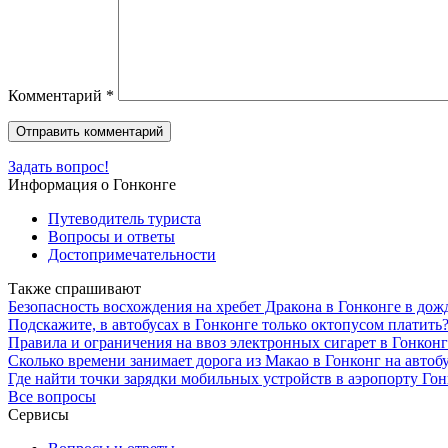
Комментарий
*
Задать вопрос!
Информация о Гонконге
Путеводитель туриста
Вопросы и ответы
Достопримечательности
Также спрашивают
Безопасность восхождения на хребет Дракона в Гонконге в до
Подскажите, в автобусах в Гонконге только октопусом платить
Правила и ограничения на ввоз электронных сигарет в Гонконг
Сколько времени занимает дорога из Макао в Гонконг на автобу
Где найти точки зарядки мобильных устройств в аэропорту Го
Все вопросы
Сервисы