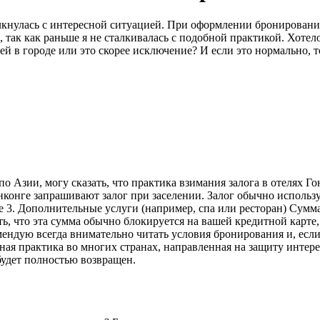
олкнулась с интересной ситуацией. При оформлении бронировани
так как раньше я не сталкивалась с подобной практикой. Хотело
й в городе или это скорее исключение? И если это нормально, т
о Азии, могу сказать, что практика взимания залога в отелях Го
нконге запрашивают залог при заселении. Залог обычно исполь
е 3. Дополнительные услуги (например, спа или ресторан) Сумма
ить, что эта сумма обычно блокируется на вашей кредитной карте
мендую всегда внимательно читать условия бронирования и, если 
тная практика во многих странах, направленная на защиту интере
будет полностью возвращен.