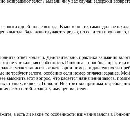
но возвращают залог? Бывали ли у вас случаи задержки возврата
нескольких дней после выезда. В моем опыте, самое долгое ожида
ень выезда. Задержки случаются редко, но если это произошло, н
олнить ответ коллеги. Действительно, практика взимания залога
о это не уникальная особенность Гонконга – подобная практика в
залога может зависеть от категории номера и длительности преб
рые не требуют залога, особенно если номер оплачен заранее. Мо
нее выяснить этот вопрос. Что касается назначения залога, пом
их странах, включая Гонконг. Не стоит воспринимать требование
ния всех гостей и защиту имущества отеля.
жите, а есть ли какие-то особенности взимания залога в Гонкон