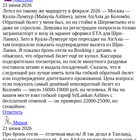
21 июня 2026
Летел по такому же маршруту в феврале 2026 — Москва —
Куала-Лумпур (Malaysia Airlines), затем AirAsia до Коломбо.
Обратный билет у меня был, но на стойке в Шереметьево его
даже не спросили. Девушка на регистрации попросила только
загранпаспорт и визу (я заранее оформил ETA для Шри-
Ланки). Зато в Куала-Лумпуре при пересадке на AirAsia —
там попросили показать подтверждение вылета из Шри-
Ланки. Я показал бронь отеля на Booking с датами, и
объяснил, что обратный билет ещё не купил. Кассирша
подозрительно посмотрела, но после минутного раздумья
поставила штамп и выдала посадочный. Сказала, что в
следующий раз лучше иметь хотя бы гибкий обратный билет
или подтверждение длительного проживания. Цена вопроса:
если покупать самый дешёвый невозвратный билет из
Коломбо — около 16000-19000 руб. на человека. Я бы на
вашем месте взял гибкий тариф SriLankan Airlines с
бесплатной отменой — он примерно 22000-25000, но
спокойнее.
Ответить
Мария
21 июня 2026
Про бронь отеля — отличная мысль! Я так делал в Таиланд,
только ещё распечатал её. А на AirAsia можно было показать с