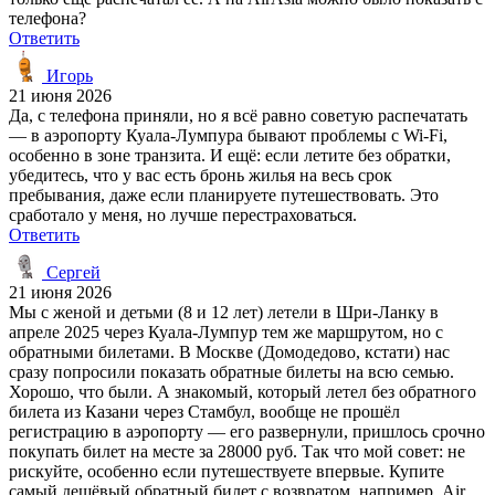
телефона?
Ответить
Игорь
21 июня 2026
Да, с телефона приняли, но я всё равно советую распечатать
— в аэропорту Куала-Лумпура бывают проблемы с Wi-Fi,
особенно в зоне транзита. И ещё: если летите без обратки,
убедитесь, что у вас есть бронь жилья на весь срок
пребывания, даже если планируете путешествовать. Это
сработало у меня, но лучше перестраховаться.
Ответить
Сергей
21 июня 2026
Мы с женой и детьми (8 и 12 лет) летели в Шри-Ланку в
апреле 2025 через Куала-Лумпур тем же маршрутом, но с
обратными билетами. В Москве (Домодедово, кстати) нас
сразу попросили показать обратные билеты на всю семью.
Хорошо, что были. А знакомый, который летел без обратного
билета из Казани через Стамбул, вообще не прошёл
регистрацию в аэропорту — его развернули, пришлось срочно
покупать билет на месте за 28000 руб. Так что мой совет: не
рискуйте, особенно если путешествуете впервые. Купите
самый дешёвый обратный билет с возвратом, например, Air