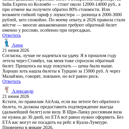
India Express из Коломбо — стоит около 12000-14000 руб., а
при отмене вы получите обратно 80% стоимости. Или
возьмите гибкий тариф у лоукостера — разница в 2000-3000
рублей, зато спокойно. По моему опыту, в 2026 правила стали
жёстче — многие авиакомпании требуют обратный билет
именно у россиян, особенно при пересадках.
Ответить
Анна
21 июня 2026
Согласна, лучше не надеяться на удачу. Я в прошлом году
летела через Стамбул, так меня тоже спросили обратный
билет. Пришлось на ходу покупать — цены были выше.
Хорошо хоть нашла билеты в Турцию за 15000 руб. А через
Малайзию, говорят, лояльнее, но всё равно риск.
Ответить
Александр
21 июня 2026
Кстати, по правилам AirAsia, если вы летите без обратного
билета, то должны предоставить подтверждение выезда
(дальнейший билет) или визу. В Шри-Ланку россиянам виза
не нужна до 30 дней, но ETA всё равно нужно оформить. Без
ETA вас могут не посадить на рейс в Куала-Лумпуре.
Проверено в январе 2026.