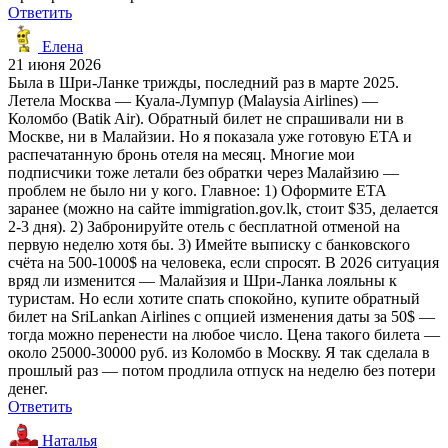
Ответить
Елена
21 июня 2026
Была в Шри-Ланке трижды, последний раз в марте 2025.
Летела Москва — Куала-Лумпур (Malaysia Airlines) —
Коломбо (Batik Air). Обратный билет не спрашивали ни в
Москве, ни в Малайзии. Но я показала уже готовую ETA и
распечатанную бронь отеля на месяц. Многие мои
подписчики тоже летали без обратки через Малайзию —
проблем не было ни у кого. Главное: 1) Оформите ETA
заранее (можно на сайте immigration.gov.lk, стоит $35, делается
2-3 дня). 2) Забронируйте отель с бесплатной отменой на
первую неделю хотя бы. 3) Имейте выписку с банковского
счёта на 500-1000$ на человека, если спросят. В 2026 ситуация
вряд ли изменится — Малайзия и Шри-Ланка лояльны к
туристам. Но если хотите спать спокойно, купите обратный
билет на SriLankan Airlines с опцией изменения даты за 50$ —
тогда можно перенести на любое число. Цена такого билета —
около 25000-30000 руб. из Коломбо в Москву. Я так сделала в
прошлый раз — потом продлила отпуск на неделю без потери
денег.
Ответить
Наталья