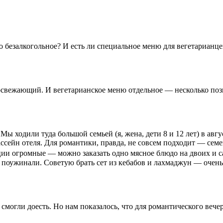
о безалкогольное? И есть ли специальное меню для вегетарианце
 освежающий. И вегетарианское меню отдельное — несколько поз
Мы ходили туда большой семьей (я, жена, дети 8 и 12 лет) в авг
сейн отеля. Для романтики, правда, не совсем подходит — семей
ции огромные — можно заказать одно мясное блюдо на двоих и са
поужинали. Советую брать сет из кебабов и лахмаджун — очень
 смогли доесть. Но нам показалось, что для романтического веч