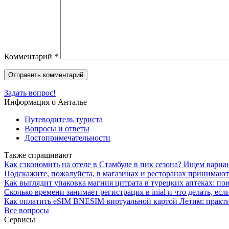
Комментарий
*
Задать вопрос!
Информация о Анталье
Путеводитель туриста
Вопросы и ответы
Достопримечательности
Также спрашивают
Как сэкономить на отеле в Стамбуле в пик сезона? Ищем вариан
Подскажите, пожалуйста, в магазинах и ресторанах принимают
Как выглядит упаковка магния цитрата в турецких аптеках: пои
Сколько времени занимает регистрация в inial и что делать, ес
Как оплатить eSIM BNESIM виртуальной картой Летим: практи
Все вопросы
Сервисы