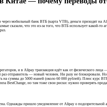
 в Китае — почему переводы о
 через мобильный банк ВТБ (карта VTB), деньги приходят на Ali
омые сказали, что это из-за того, что ВТБ использует какой-то 
раз.
регаторов, и в Alipay транзакция идёт как от физического лица
 раз отправитель — новый человек. Ни разу не блокировали. Но 
ть на суммы до 5000 юаней (около 60 000 рублей). Плюс курс В
ипа BestChange, но там тоже свои риски: нужно проверять прода
ена. Однажды пришло уведомление от Alipay о подозрительной ак