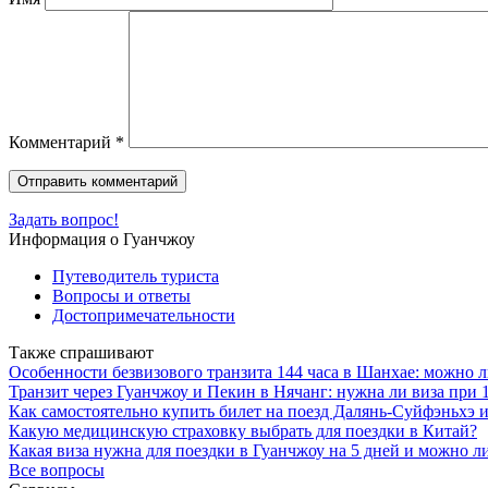
Комментарий
*
Задать вопрос!
Информация о Гуанчжоу
Путеводитель туриста
Вопросы и ответы
Достопримечательности
Также спрашивают
Особенности безвизового транзита 144 часа в Шанхае: можно
Транзит через Гуанчжоу и Пекин в Нячанг: нужна ли виза при 
Как самостоятельно купить билет на поезд Далянь-Суйфэньхэ 
Какую медицинскую страховку выбрать для поездки в Китай?
Какая виза нужна для поездки в Гуанчжоу на 5 дней и можно л
Все вопросы