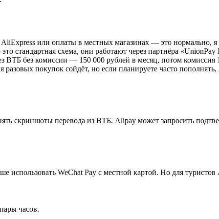
 AliExpress или оплаты в местных магазинах — это нормально, я
то стандартная схема, они работают через партнёра «UnionPay In
ез ВТБ без комиссии — 150 000 рублей в месяц, потом комиссия 
ля разовых покупок сойдёт, но если планируете часто пополнять
ять скриншоты перевода из ВТБ. Alipay может запросить подтве
чше использовать WeChat Pay с местной картой. Но для туристов 
пары часов.