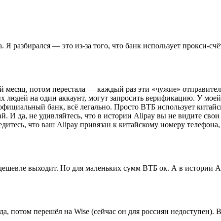
Я разбирался — это из-за того, что банк использует прокси-счёт
й месяц, потом перестала — каждый раз эти «чужие» отправители 
ых людей на один аккаунт, могут запросить верификацию. У мо
официальный банк, всё легально. Просто ВТБ использует китайс
ай. И да, не удивляйтесь, что в истории Alipay вы не видите св
дитесь, что ваш Alipay привязан к китайскому номеру телефона, 
евле выходит. Но для маленьких сумм ВТБ ок. А в истории Ali
а, потом перешёл на Wise (сейчас он для россиян недоступен). 
.