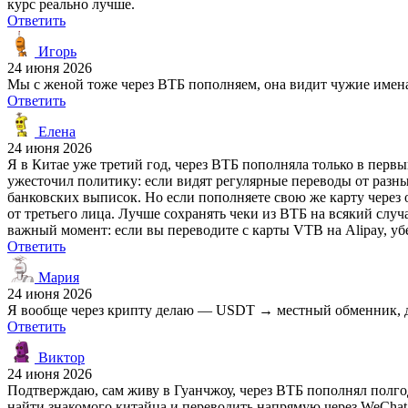
курс реально лучше.
Ответить
Игорь
24 июня 2026
Мы с женой тоже через ВТБ пополняем, она видит чужие имена. 
Ответить
Елена
24 июня 2026
Я в Китае уже третий год, через ВТБ пополняла только в первы
ужесточил политику: если видят регулярные переводы от разн
банковских выписок. Но если пополняете свою же карту через 
от третьего лица. Лучше сохранять чеки из ВТБ на всякий случ
важный момент: если вы переводите с карты VTB на Alipay, убе
Ответить
Мария
24 июня 2026
Я вообще через крипту делаю — USDT → местный обменник, деш
Ответить
Виктор
24 июня 2026
Подтверждаю, сам живу в Гуанчжоу, через ВТБ пополнял полгод
найти знакомого китайца и переводить напрямую через WeChat