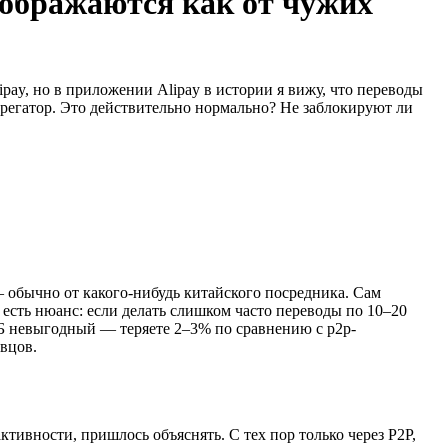
тображаются как от чужих
pay, но в приложении Alipay в истории я вижу, что переводы
агрегатор. Это действительно нормально? Не заблокируют ли
 — обычно от какого-нибудь китайского посредника. Сам
есть нюанс: если делать слишком часто переводы по 10–20
ТБ невыгодный — теряете 2–3% по сравнению с p2p-
вцов.
тивности, пришлось объяснять. С тех пор только через P2P,