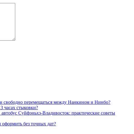
 ли свободно перемещаться между Нанкином и Нинбо?
13 часах стыковки?
и автобус Суйфэньхэ-Владивосток: практические советы
и оформить без точных дат?