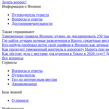
Задать вопрос!
Информация о Японии
Путеводитель туриста
Вопросы и ответы
Достопримечательности
Также спрашивают
Таможенные правила Японии: нужно ли декларировать 250 тыс
Где найти лучшие ночные развлечения в Киото: секретные мест
Кто-нибудь пробовал везти свой парфюм в Японию как личные
Как проходит таможенный контроль в аэропорту Нарита при выл
Как обстоят дела с местами для курения в Токио в 2026 году
Все вопросы
Сервисы
Вопросы и ответы
Путеводитель
Гид по интересным местам
Авиакомпании
База знаний
О проекте
Информация