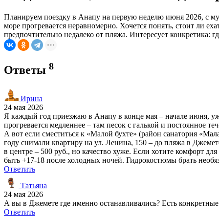
Планируем поездку в Анапу на первую неделю июня 2026, с муж
море прогревается неравномерно. Хочется понять, стоит ли ех
предпочтительно недалеко от пляжа. Интересует конкретика: г
8
Ответы
Ирина
24 мая 2026
Я каждый год приезжаю в Анапу в конце мая – начале июня, уже
прогревается медленнее – там песок с галькой и постоянное теч
А вот если сместиться к «Малой бухте» (район санатория «Мала
году снимали квартиру на ул. Ленина, 150 – до пляжа в Джемет
в центре – 500 руб., но качество хуже. Если хотите комфорт д
быть +17-18 после холодных ночей. Гидрокостюмы брать необяза
Ответить
Татьяна
24 мая 2026
А вы в Джемете где именно останавливались? Есть конкретные
Ответить