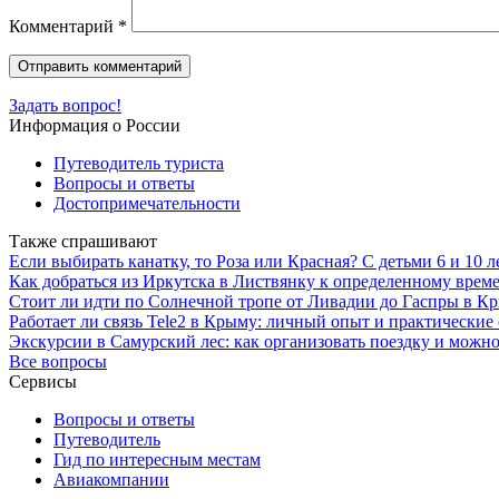
Комментарий
*
Задать вопрос!
Информация о России
Путеводитель туриста
Вопросы и ответы
Достопримечательности
Также спрашивают
Если выбирать канатку, то Роза или Красная? С детьми 6 и 10 л
Как добраться из Иркутска в Листвянку к определенному врем
Стоит ли идти по Солнечной тропе от Ливадии до Гаспры в Кр
Работает ли связь Tele2 в Крыму: личный опыт и практические
Экскурсии в Самурский лес: как организовать поездку и можно 
Все вопросы
Сервисы
Вопросы и ответы
Путеводитель
Гид по интересным местам
Авиакомпании