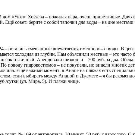
й дом «Уют». Хозяева – пожилая пара, очень приветливые. Двухк
й. Ещё совет: берите с собой тапочки для воды – на дне местами
24 – остались смешанные впечатления именно из-за воды. В центр
имается холодная из глубин. Нам объяснили местные – это часто 
с песок отличный. Арендовали шезлонги – 700 руб. за два. Обед
). По поводу гидрокостюмов – не покупали, но видели многих де
 мочила. Ещё важный момент: в Анапе на пляжах есть специальн
В целом, если выбирать между Анапой и Джемете – я бы рекоменд
б./сутки (ул. Мира, 5). И пляжи чище.
 ходят, № 109 от автовокзала, 30 минут, 50 руб. с взрослого. С 