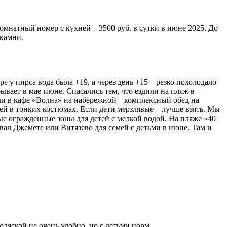
омнатный номер с кухней – 3500 руб. в сутки в июне 2025. До
 камни.
е у пирса вода была +19, а через день +15 – резко похолодало
бывает в мае-июне. Спасались тем, что ездили на пляж в
али в кафе «Волна» на набережной – комплексный обед на
тей в тонких костюмах. Если дети мерзлявые – лучше взять. Мы
ые огражденные зоны для детей с мелкой водой. На пляже «40
овал Джемете или Витязево для семей с детьми в июне. Там и
коляской не очень удобно, но с детьми норм.