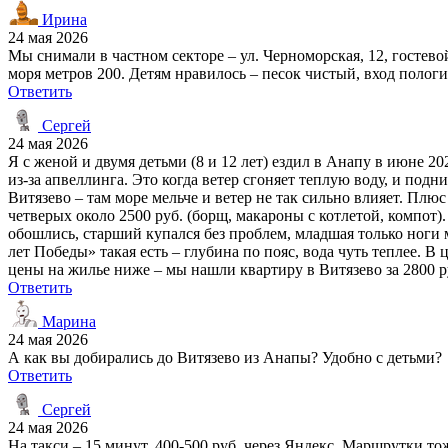
Ирина
24 мая 2026
Мы снимали в частном секторе – ул. Черноморская, 12, гостево
моря метров 200. Детям нравилось – песок чистый, вход пологи
Ответить
Сергей
24 мая 2026
Я с женой и двумя детьми (8 и 12 лет) ездил в Анапу в июне 20
из-за апвеллинга. Это когда ветер сгоняет теплую воду, и подн
Витязево – там море мельче и ветер не так сильно влияет. Плю
четверых около 2500 руб. (борщ, макароны с котлетой, компот
обошлись, старший купался без проблем, младшая только ноги
лет Победы» такая есть – глубина по пояс, вода чуть теплее. 
цены на жилье ниже – мы нашли квартиру в Витязево за 2800 ру
Ответить
Марина
24 мая 2026
А как вы добирались до Витязево из Анапы? Удобно с детьми?
Ответить
Сергей
24 мая 2026
На такси – 15 минут, 400-500 руб. через Яндекс. Маршрутки тоже