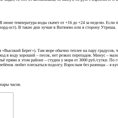
 июне температура воды скачет от +16 до +24 за неделю. Если п
норд-ост). В такие дни лучше в Витязево или в сторону Утриша.
«Высокий Берег»). Там море обычно теплее на пару градусов, че
вход в воду хороший – песок, нет резких перепадов. Минус – мал
льё прямо в этом районе – студии у моря от 3000 руб./сутки. По 
и ребёнок любит плескаться подолгу. Взрослым без разницы – я ку
пары часов.