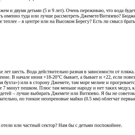
ем и двумя детьми (5 и 9 лет). Очень переживаю, что вода буде
ать именно туда или лучше рассмотреть Джемете/Витязево? Бюдже
де теплее – в центре или на Высоком Берегу? Есть ли смысл бра
 лет шесть. Вода действительно разная в зависимости от пляжа.
ение. В начале июня +18-20°C бывает, а бывает и +22, если пове
я бухта») или в сторону Джемете, там море мельче и прогревает
е 7 минут пешком. Плюс там меньше народу и нет таких медуз, ка
ля детей – лучше выбирать Джемете или Витязево. Я бы не совето
тельно, но тонкие неопреновые майки (0.5 мм) облегчат первые д
 отели или частный сектор? Нам бы с детьми поспокойнее.