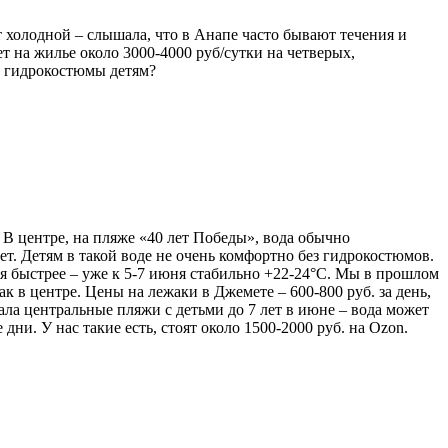
т холодной – слышала, что в Анапе часто бывают течения и
т на жилье около 3000-4000 руб/сутки на четверых,
ть гидрокостюмы детям?
 В центре, на пляже «40 лет Победы», вода обычно
зет. Детям в такой воде не очень комфортно без гидрокостюмов.
ся быстрее – уже к 5-7 июня стабильно +22-24°C. Мы в прошлом
к в центре. Цены на лежаки в Джемете – 600-800 руб. за день,
вала центральные пляжи с детьми до 7 лет в июне – вода может
ни. У нас такие есть, стоят около 1500-2000 руб. на Ozon.