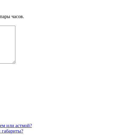
пары часов.
ием или астмой?
и габариты?