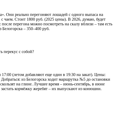
га». Они реально перегоняют лошадей с одного выпаса на
с чаем. Стоит 1800 руб. (2025 цены). В 2026, думаю, будет
т: после перегона можно посмотреть на скалу вблизи – там есть
 Белогорска – 350–400 руб.
ь перекус с собой?
 17:00 (летом добавляют еще один в 19:30 на закат). Цены:
у). Добраться: из Белогорска ходит маршрутка №5 до остановки
 скользят на глине. Лучшее время – июнь-сентябрь, в июне
но застать кормёжку жеребят – их выпускают из конюшни.