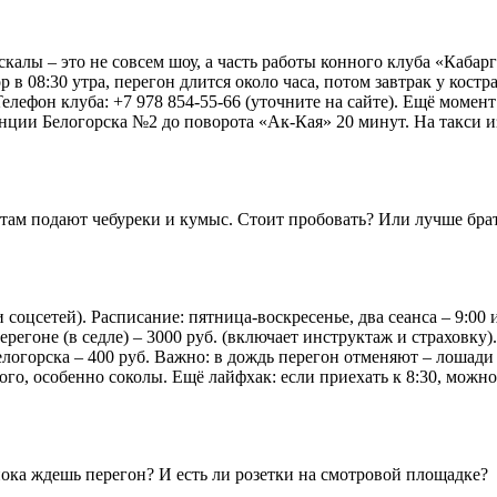
калы – это не совсем шоу, а часть работы конного клуба «Кабар
в 08:30 утра, перегон длится около часа, потом завтрак у костра 
Телефон клуба: +7 978 854-55-66 (уточните на сайте). Ещё момен
нции Белогорска №2 до поворота «Ак-Кая» 20 минут. На такси из
 там подают чебуреки и кумыс. Стоит пробовать? Или лучше брат
оцсетей). Расписание: пятница-воскресенье, два сеанса – 9:00 и
 перегоне (в седле) – 3000 руб. (включает инструктаж и страховк
Белогорска – 400 руб. Важно: в дождь перегон отменяют – лошади
ного, особенно соколы. Ещё лайфхак: если приехать к 8:30, мож
ока ждешь перегон? И есть ли розетки на смотровой площадке?