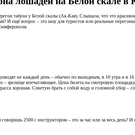
она лошадей на Белой скале в
егон табуна у Белой скалы (Ак-Кая). Слышала, что это красивое
мя? И ещё вопрос – это шоу для туристов или реальные перегоны
 Симферополя.
проводят не каждый день – обычно по выходным, в 10 утра и в 16
ою – зрелище впечатляющее. Цена билета на смотровую площадку –
асса хорошая. Советую брать с собой воду и головной убор – со
 говоришь 2500 с инструктором – это за час или за весь день? 