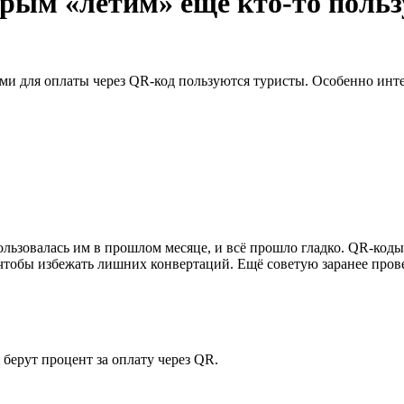
ым «лети́м» ещё кто-то польз
ми для оплаты через QR-код пользуются туристы. Особенно инте
пользовалась им в прошлом месяце, и всё прошло гладко. QR-ко
 чтобы избежать лишних конвертаций. Ещё советую заранее прове
берут процент за оплату через QR.