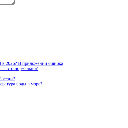
AN в 2026? В приложении ошибка
х — это нормально?
 России?
пература воды в море?