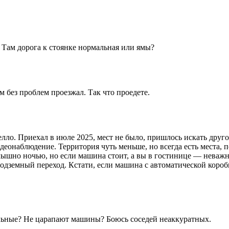
 Там дорога к стоянке нормальная или ямы?
м без проблем проезжал. Так что проедете.
лло. Приехал в июле 2025, мест не было, пришлось искать друго
идеонаблюдение. Территория чуть меньше, но всегда есть места, п
слышно ночью, но если машина стоит, а вы в гостинице — неваж
подземный переход. Кстати, если машина с автоматической коро
альные? Не царапают машины? Боюсь соседей неаккуратных.