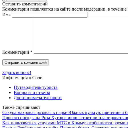
Оставить комментарий
Комментарии появляются на сайте после модерации, в течение 
Имя
Комментарий
*
Задать вопрос!
Информация о Сочи
Путеводитель туриста
Вопросы и ответы
Достопримечательности
Также спрашивают
Сакура махровая розовая в парке Южных культур: цветение и 
Прогноз погоды на Роза Хутор в июне: стоит ли планировать по
Как пользоваться услугами МТС в Крыму: особенности роумин
Едем в Дербент одним днём. Пешими будем. Скажите, что посм