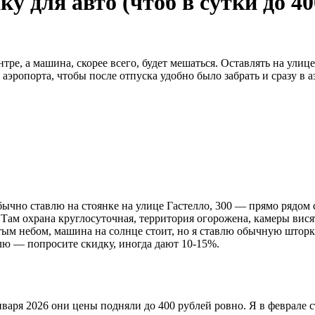
у для авто (чтоб в сутки до 4
нтре, а машина, скорее всего, будет мешаться. Оставлять на ули
аэропорта, чтобы после отпуска удобно было забрать и сразу в 
ычно ставлю на стоянке на улице Гастелло, 300 — прямо рядом 
. Там охрана круглосуточная, территория огорожена, камеры висят
м небом, машина на солнце стоит, но я ставлю обычную шторку 
лю — попросите скидку, иногда дают 10-15%.
аря 2026 они цены подняли до 400 рублей ровно. Я в феврале ст