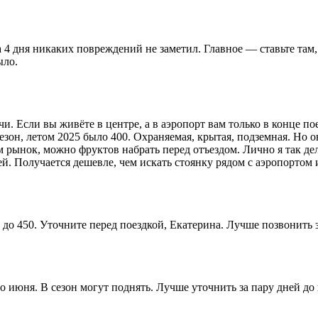
а 4 дня никаких повреждений не заметил. Главное — ставьте там
ыло.
чи. Если вы живёте в центре, а в аэропорт вам только в конце п
езон, летом 2025 было 400. Охраняемая, крытая, подземная. Но о
рынок, можно фруктов набрать перед отъездом. Лично я так дел
лей. Получается дешевле, чем искать стоянку рядом с аэропортом
 до 450. Уточните перед поездкой, Екатерина. Лучше позвонить 
о июня. В сезон могут поднять. Лучше уточнить за пару дней до 