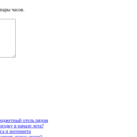
пары часов.
бюджетный отель рядом
ездку в начале лета?
га и интернета
отреть точно стоит?