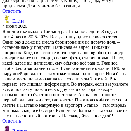
долгосрочная виза (например, Non-B) – тогда да, могут
придраться. Для туристов без разницы.
Ответить
Елена
4 июня 2026
Я лично въезжала в Таиланд раз 15 за последние 3 года, из
них 4 раза в 2025-2026. Всегда пишу адрес первого отеля.
Один раз я даже не имела бронирования на первую ночь –
остановилась у подруги. Написала её адрес. Никаких
вопросов. Когда вы стоите в очереди на immigration, офицер
смотрит карту и паспорт, сверяет фото, ставит штамп. На то,
какой адрес вы написали, ему обычно всё равно. Главное,
чтобы было заполнено поле. Если заполняете онлайн TM6 за
пару дней до вылета – там тоже только один адрес. Но я бы на
вашем месте не заморачивалась со списком 7 отелей. Во-
первых, это лишняя информация. Во-вторых, если вы укажете
все, а по факту поселитесь в другом из-за форс-мажора,
формально это будет несоответствие. А так – вы пишете
первый, дальше живёте, где хотите. Практический совет: если
летите в Паттайю напрямую в аэропорт Утапао – там очередь
минимальная, всё быстро. Если через Бангкок – закладывайте
час на паспортный контроль. Наслаждайтесь поездкой!
Ответить
Виктор