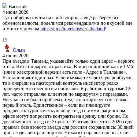
Василий
4 июня 2026
Тут найдёшь ответы на свой вопрос, а ещё разберёмся с
обменом валюты, поделимся рекомендациями по вкусной еде
и многим другим
https://t.me/travelanswer_thailand
!
15
Ольга
4 июня 2026
При въезде в Таиланд указывайте только один адрес – первого
отеля. Это стандартная практика. В миграционной карте TM6
(или в электронной версии) есть поле «Адрес в Таиланде».
Его заполняют один раз. Если въезжаете через Суварнабхуми,
то в очереди на паспортный контроль инспектор редко
проверяет, что именно вы написали. Я работаю в туризме 12
лет, часто отправляю клиентов по маршрутам с переездами.
Ни у кого не было проблем с тем, что в карте указан только
первый отель. Единственное – если вы планируете
продлевать туристическую визу, тогда в иммиграционном
офисе могут попросить контракты на аренду или брони. Но
для обычного въезда всё просто. Учитывайте, что в 2026 году
правила безвизового въезда для россиян сохранились: 30 дней
при заезде авиатранспортом. Никаких справок о деньгах не