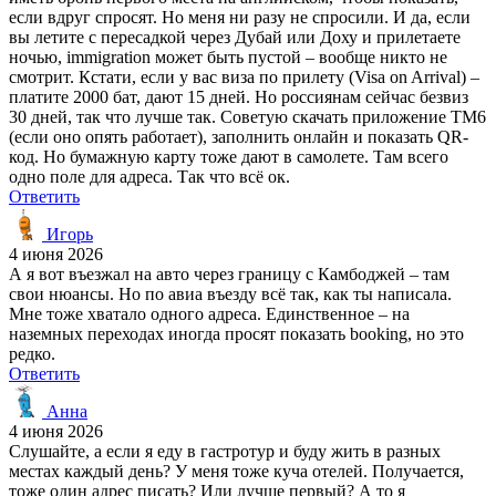
если вдруг спросят. Но меня ни разу не спросили. И да, если
вы летите с пересадкой через Дубай или Доху и прилетаете
ночью, immigration может быть пустой – вообще никто не
смотрит. Кстати, если у вас виза по прилету (Visa on Arrival) –
платите 2000 бат, дают 15 дней. Но россиянам сейчас безвиз
30 дней, так что лучше так. Советую скачать приложение TM6
(если оно опять работает), заполнить онлайн и показать QR-
код. Но бумажную карту тоже дают в самолете. Там всего
одно поле для адреса. Так что всё ок.
Ответить
Игорь
4 июня 2026
А я вот въезжал на авто через границу с Камбоджей – там
свои нюансы. Но по авиа въезду всё так, как ты написала.
Мне тоже хватало одного адреса. Единственное – на
наземных переходах иногда просят показать booking, но это
редко.
Ответить
Анна
4 июня 2026
Слушайте, а если я еду в гастротур и буду жить в разных
местах каждый день? У меня тоже куча отелей. Получается,
тоже один адрес писать? Или лучше первый? А то я