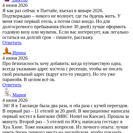
4 июня 2026
Я как раз сейчас в Паттайе, въехал в январе 2026.
Подтверждаю – никого не волнует, где ты будешь жить. У
меня тоже первый отель, а потом снял кондо. Но для
долгосрочного пребывания (более 30 дней) лучше оформить
годовую визу или мультик. Если вас интересует, как легально
остаться на долгий срок – пишите, расскажу.
Ответить
Ирина
4 июня 2026
Про безопасность хочу добавить: когда путешествую одна,
всегда указываю адрес хостела с ресепшн, чтобы не писать
свой реальный адрес (вдруг кто-то увидит). Но это уже
паранойя. В целом всё ок.
Ответить
Мария
4 июня 2026
Эй! Я в Таиланде была два раза, и оба раза с кучей переездов.
В первый раз – 11 отелей за 20 дней. В миграционке написала
первый хостел в Бангкоке (MBC Hostel на Каосан). Прошла за
минуту. Второй раз – 5 отелей по Югу, написала гестхаус в
Хуа Хине. Тоже никаких вопросов. Из личного опыта: лучше
иметь бронь первого места на английском, чтобы показать,