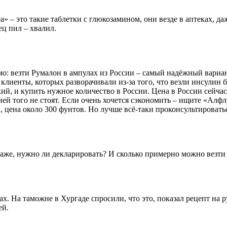
a» – это такие таблетки с глюкозамином, они везде в аптеках, да
ец пил – хвалил.
о: везти Румалон в ампулах из России – самый надёжный вариант
лиенты, которых разворачивали из-за того, что везли инсулин бе
й, и купить нужное количество в России. Цена в России сейчас –
ей того не стоят. Если очень хочется сэкономить – ищите «Алфлу
 цена около 300 фунтов. Но лучше всё-таки проконсультироватьс
агаже, нужно ли декларировать? И сколько примерно можно везти
х. На таможне в Хургаде спросили, что это, показал рецепт на 
ей.