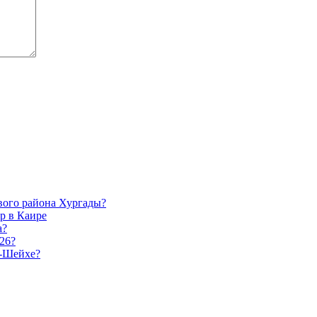
ового района Хургады?
р в Каире
а?
26?
ь-Шейхе?