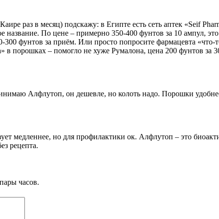
Каире раз в месяц) подскажу: в Египте есть сеть аптек «Seif Ph
название. По цене – примерно 350-400 фунтов за 10 ампул, это 
00-300 фунтов за приём. Или просто попросите фармацевта «что-
a» в порошках – помогло не хуже Румалона, цена 200 фунтов за 3
ринимаю Алфлутоп, он дешевле, но колоть надо. Порошки удобне
твует медленнее, но для профилактики ок. Алфлутоп – это биоа
ез рецепта.
пары часов.