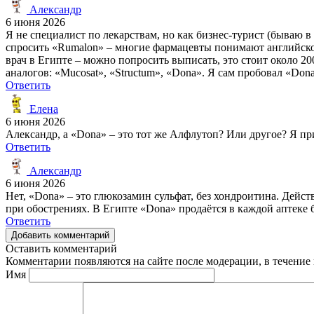
Александр
6 июня 2026
Я не специалист по лекарствам, но как бизнес-турист (бываю в 
спросить «Rumalon» – многие фармацевты понимают английское 
врач в Египте – можно попросить выписать, это стоит около 2
аналогов: «Mucosat», «Structum», «Dona». Я сам пробовал «Don
Ответить
Елена
6 июня 2026
Александр, а «Dona» – это тот же Алфлутоп? Или другое? Я п
Ответить
Александр
6 июня 2026
Нет, «Dona» – это глюкозамин сульфат, без хондроитина. Дейс
при обострениях. В Египте «Dona» продаётся в каждой аптеке б
Ответить
Добавить комментарий
Оставить комментарий
Комментарии появляются на сайте после модерации, в течение 
Имя