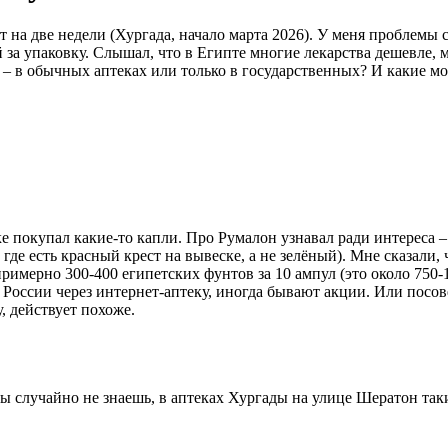
т на две недели (Хургада, начало марта 2026). У меня проблемы 
 за упаковку. Слышал, что в Египте многие лекарства дешевле, м
ть – в обычных аптеках или только в государственных? И какие м
чке покупал какие-то капли. Про Румалон узнавал ради интереса 
где есть красный крест на вывеске, а не зелёный). Мне сказали,
примерно 300-400 египетских фунтов за 10 ампул (это около 750-1
в России через интернет-аптеку, иногда бывают акции. Или посов
, действует похоже.
ты случайно не знаешь, в аптеках Хургады на улице Шератон так